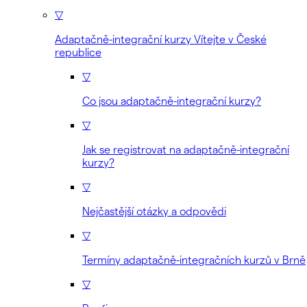
▽
Adaptačně-integrační kurzy Vítejte v České
republice
▽
Co jsou adaptačně-integrační kurzy?
▽
Jak se registrovat na adaptačně-integrační
kurzy?
▽
Nejčastější otázky a odpovědi
▽
Termíny adaptačně-integračních kurzů v Brně
▽