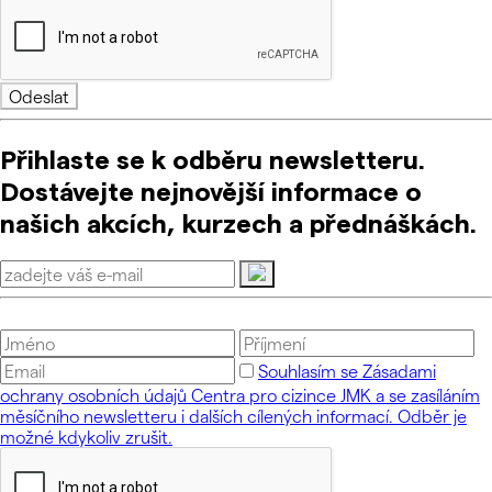
Odeslat
Přihlaste se k odběru newsletteru.
Dostávejte nejnovější informace o
našich akcích, kurzech a přednáškách.
Souhlasím se Zásadami
ochrany osobních údajů Centra pro cizince JMK a se zasíláním
měsíčního newsletteru i dalších cílených informací. Odběr je
možné kdykoliv zrušit.