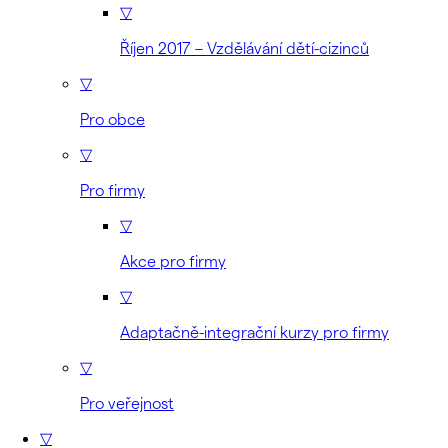
▽
Říjen 2017 – Vzdělávání dětí-cizinců
▽
Pro obce
▽
Pro firmy
▽
Akce pro firmy
▽
Adaptačně-integrační kurzy pro firmy
▽
Pro veřejnost
▽