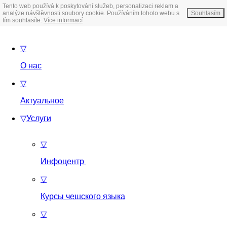
Tento web používá k poskytování služeb, personalizaci reklam a
analýze návštěvnosti soubory cookie. Používáním tohoto webu s
Souhlasím
tím souhlasíte.
Více informací
▽
О нас
▽
Актуальное
▽
Услуги
▽
Инфоцентр
▽
Курсы чешского языка
▽