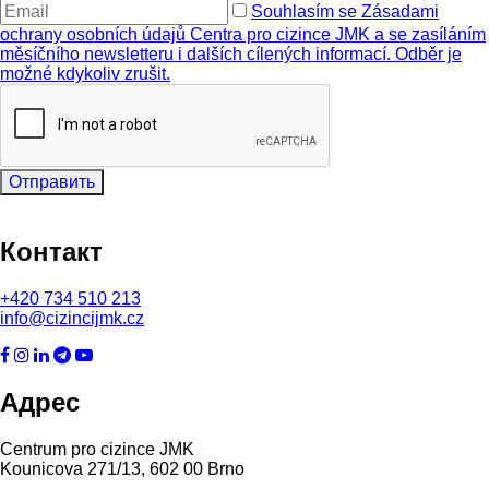
Souhlasím se Zásadami
ochrany osobních údajů Centra pro cizince JMK a se zasíláním
měsíčního newsletteru i dalších cílených informací. Odběr je
možné kdykoliv zrušit.
Отправить
Контакт
+420
734 510 213
info@cizincijmk.cz
Адрес
Centrum pro cizince JMK
Kounicova 271/13, 602 00 Brno