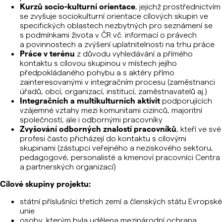
Kurzů socio-kulturní orientace
, jejichž prostřednictvím
se zvyšuje sociokulturní orientace cílových skupin ve
specifických oblastech nezbytných pro seznámení se
s podmínkami života v ČR vč. informací o právech
a povinnostech a zvýšení uplatnitelnosti na trhu práce
Práce v terénu
z důvodu vyhledávání a přímého
kontaktu s cílovou skupinou v místech jejího
předpokládaného pohybu a s aktéry přímo
zainteresovanými v integračním procesu (zaměstnanci
úřadů, obcí, organizací, institucí, zaměstnavatelů aj.)
Integračních a multikulturních aktivit
podporujících
vzájemné vztahy mezi komunitami cizinců, majoritní
společností, ale i odbornými pracovníky
Zvyšování odborných znalostí pracovníků
, kteří ve své
profesi často přicházejí do kontaktu s cílovými
skupinami (zástupci veřejného a neziskového sektoru,
pedagogové, personalisté a kmenoví pracovníci Centra
a partnerských organizací)
Cílové skupiny projektu:
státní příslušníci třetích zemí a členských státu Evropské
unie
osoby, kterým byla udělena mezinárodní ochrana