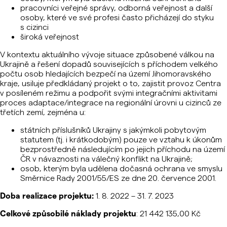
pracovníci veřejné správy, odborná veřejnost a další
osoby, které ve své profesi často přicházejí do styku
s cizinci
široká veřejnost
V kontextu aktuálního vývoje situace způsobené válkou na
Ukrajině a řešení dopadů souvisejících s příchodem velkého
počtu osob hledajících bezpečí na území Jihomoravského
kraje, usiluje předkládaný projekt o to, zajistit provoz Centra
v posíleném režimu a podpořit svými integračními aktivitami
proces adaptace/integrace na regionální úrovni u cizinců ze
třetích zemí, zejména u:
státních příslušníků Ukrajiny s jakýmkoli pobytovým
statutem (tj. i krátkodobým) pouze ve vztahu k úkonům
bezprostředně následujícím po jejich příchodu na území
ČR v návaznosti na válečný konflikt na Ukrajině;
osob, kterým byla udělena dočasná ochrana ve smyslu
Směrnice Rady 2001/55/ES ze dne 20. července 2001.
Doba realizace projektu:
1. 8. 2022 – 31. 7. 2023
Celkové způsobilé náklady projektu
: 21 442 135,00 Kč