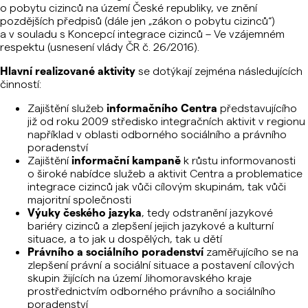
o pobytu cizinců na území České republiky, ve znění
pozdějších předpisů (dále jen „zákon o pobytu cizinců“)
a v souladu s Koncepcí integrace cizinců – Ve vzájemném
respektu (usnesení vlády ČR č. 26/2016).
Hlavní realizované aktivity
se dotýkají zejména následujících
činností:
Zajištění služeb
informačního Centra
představujícího
již od roku 2009 středisko integračních aktivit v regionu
například v oblasti odborného sociálního a právního
poradenství
Zajištění
informační kampaně
k růstu informovanosti
o široké nabídce služeb a aktivit Centra a problematice
integrace cizinců jak vůči cílovým skupinám, tak vůči
majoritní společnosti
Výuky českého jazyka
, tedy odstranění jazykové
bariéry cizinců a zlepšení jejich jazykové a kulturní
situace, a to jak u dospělých, tak u dětí
Právního a sociálního poradenství
zaměřujícího se na
zlepšení právní a sociální situace a postavení cílových
skupin žijících na území Jihomoravského kraje
prostřednictvím odborného právního a sociálního
poradenství