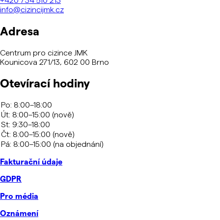
info@cizincijmk.cz
Adresa
Centrum pro cizince JMK
Kounicova 271/13, 602 00 Brno
Otevírací hodiny
Fakturační údaje
GDPR
Pro média
Oznámení