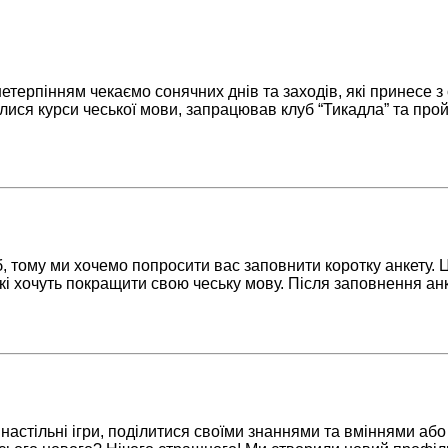
з нетерпінням чекаємо сонячних днів та заходів, які принес
лися курси чеської мови, запрацював клуб “Тикадла” та прой
, тому ми хочемо попросити вас заповнити коротку анкету. Ц
 які хочуть покращити свою чеську мову. Після заповнення ан
 в настільні ігри, поділитися своїми знаннями та вміннями а