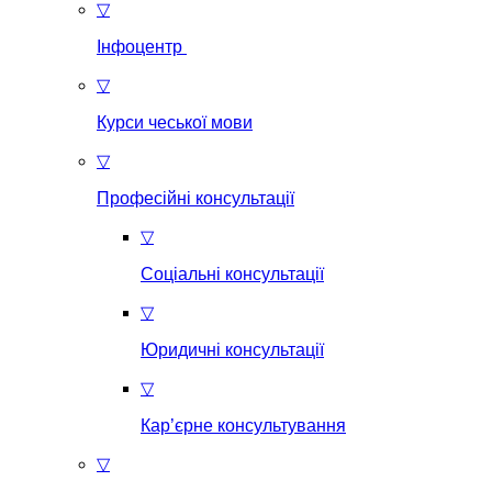
▽
Інфоцентр
▽
Курси чеської мови
▽
Професійні консультації
▽
Соціальні консультації
▽
Юридичні консультації
▽
Кар’єрне консультування
▽