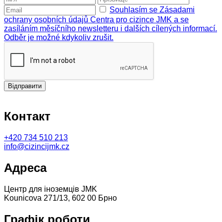
Souhlasím se Zásadami
ochrany osobních údajů Centra pro cizince JMK a se
zasíláním měsíčního newsletteru i dalších cílených informací.
Odběr je možné kdykoliv zrušit.
Відправити
Контакт
+420
734 510 213
info@cizincijmk.cz
Адреса
Центр для іноземців JMK
Kounicova 271/13, 602 00 Брно
Графік роботи