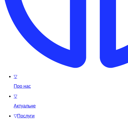
▽
Про нас
▽
Актуальне
▽
Послуги