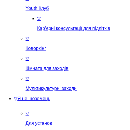
Youth Клуб
▽
Кар’єрні консультації для підлітків
▽
Коворкінг
▽
Кімната для заходів
▽
Мультикультурні заходи
▽
Я не іноземець
▽
Для установ