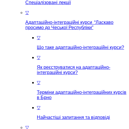
Спеціалізовані лекції
▽
Адаптаційно-інтеграційні курси “Ласкаво
просимо до Чеської Республіки”
▽
Що таке aдаптаційно-інтеграційні курси?
▽
Як реєструватися на aдаптаційно-
інтеграційні курси?
▽
Терміни адаптаційно-інтеграційних курсів
в Брно
▽
Найчастіші запитання та відповіді
▽