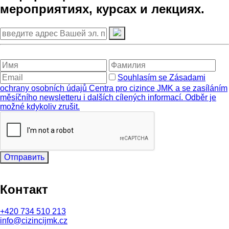
мероприятиях, курсах и лекциях.
Souhlasím se Zásadami
ochrany osobních údajů Centra pro cizince JMK a se zasíláním
měsíčního newsletteru i dalších cílených informací. Odběr je
možné kdykoliv zrušit.
Отправить
Контакт
+420
734 510 213
info@cizincijmk.cz