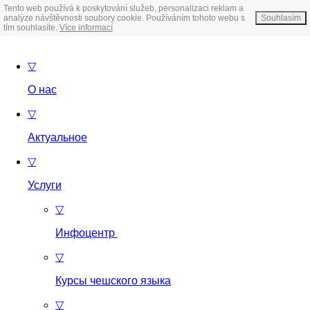
Tento web používá k poskytování služeb, personalizaci reklam a
analýze návštěvnosti soubory cookie. Používáním tohoto webu s
Souhlasím
tím souhlasíte.
Více informací
▽
О нас
▽
Актуальное
▽
Услуги
▽
Инфоцентр
▽
Курсы чешского языка
▽