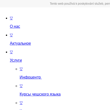
Tento web používá k poskytování služeb, per
▽
О нас
▽
Актуальное
▽
Услуги
▽
Инфоцентр
▽
Курсы чешского языка
▽