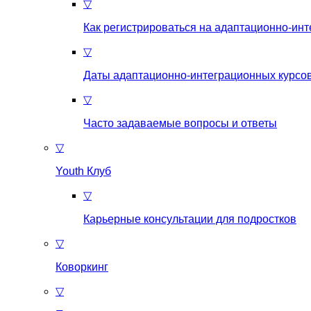
▽
Как регистрироваться на aдаптационно-ин
▽
Даты адаптационно-интеграционных курсов
▽
Часто задаваемые вопросы и ответы
▽
Youth Клуб
▽
Карьерные консультации для подростков
▽
Коворкинг
▽