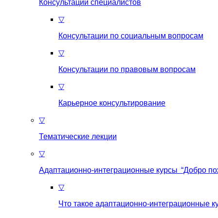
Консультации специалистов
▽
Консультации по социальным вопросам
▽
Консультации по правовым вопросам
▽
Карьерное консультирование
▽
Тематические лекции
▽
Адаптационно-интеграционные курсы “Добро по
▽
Что такое aдаптационно-интеграционные к