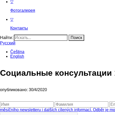
▽
Фотогалерея
▽
Контакты
Найти:
Русский
Čeština
English
Социальные консультации 13
опубликовано: 30/4/2020
měsíčního newsletteru i dalších cílených informací. Odběr je mo