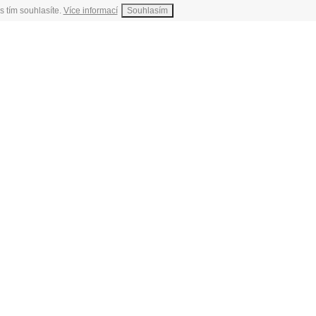
s tím souhlasíte.
Více informací
Souhlasím