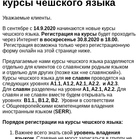
курсы чешского языка
Уважаемые клиенты.
В сентябре с
14.9.2020
начинаются новые курсы
чешского языка.
Регистрация на курсы
будет проходить
через Интернет
в
воскресенье
30.8.2020 в 18.00
.
Регистрация возможна только через регистрационную
форму онлайн на этой странице ниже.
Предлагаемые нами курсы чешского языка разделяются
отдельно для клиентов со славянским родным языком
и отдельно для других (позже как «не славянский»).
Курсы чешского языка для
не славян
проводятся на
следующих уровнях
A1.1, A1.2, A2.1, A2.2. и А2.3
.
Для
славян
разделены на уровни
A1, A2.1, A2.2.
Для
славян и не славян вместе будем открывать на
уровнях
В1.1., B1.2, B2
.
Уровни в соответствии
с Общеевропейскими компетенциями владения
иностранным языком (
SERR
).
Порядок регистрации на курсы чешского языка:
Важнее всего знать свой
уровень владения
языком
. Славяне не могут записаться в группу не