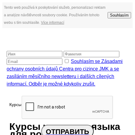
Tento web používá k poskytování služeb, personalizaci reklam
a analýze návštěvnosti soubory cookie. Používáním tohoto
Souhlasím
webu s tím souhlasíte.
Více informací
Souhlasím se Zásadami
ochrany osobních údajů Centra pro cizince JMK a se
zasíláním měsíčního newsletteru i dalších cílených
informací. Odběr je možné kdykoliv zrušit.
Курсы
7/7/2021
Курсы чешского языка
ОТПРАВИТЬ
для родителей с