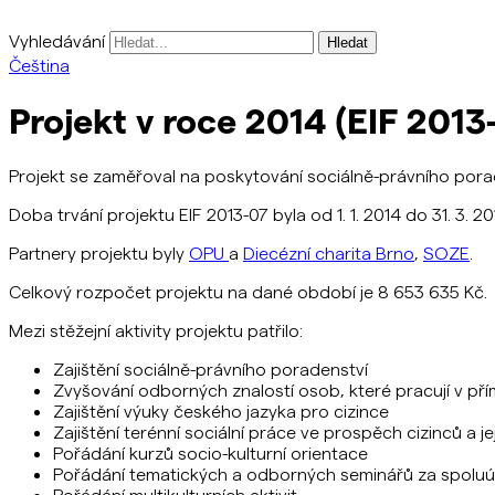
Vyhledávání
Čeština
Projekt v roce 2014 (EIF 2013
Projekt se zaměřoval na poskytování sociálně-právního porad
Doba trvání projektu EIF 2013-07 byla od 1. 1. 2014 do 31. 3. 20
Partnery projektu byly
OPU
a
Diecézní charita Brno
,
SOZE
.
Celkový rozpočet projektu na dané období je 8 653 635 Kč.
Mezi stěžejní aktivity projektu patřilo:
Zajištění sociálně-právního poradenství
Zvyšování odborných znalostí osob, které pracují v přím
Zajištění výuky českého jazyka pro cizince
Zajištění terénní sociální práce ve prospěch cizinců a je
Pořádání kurzů socio-kulturní orientace
Pořádání tematických a odborných seminářů za spoluú
Pořádání multikulturních aktivit