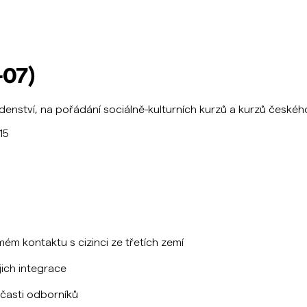
-07)
enství, na pořádání sociálně-kulturních kurzů a kurzů českého
15
ém kontaktu s cizinci ze třetích zemí
jich integrace
časti odborníků