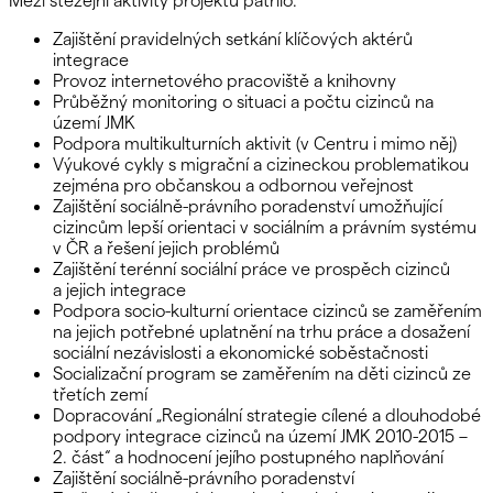
Zajištění pravidelných setkání klíčových aktérů
integrace
Provoz internetového pracoviště a knihovny
Průběžný monitoring o situaci a počtu cizinců na
území JMK
Podpora multikulturních aktivit (v Centru i mimo něj)
Výukové cykly s migrační a cizineckou problematikou
zejména pro občanskou a odbornou veřejnost
Zajištění sociálně-právního poradenství umožňující
cizincům lepší orientaci v sociálním a právním systému
v ČR a řešení jejich problémů
Zajištění terénní sociální práce ve prospěch cizinců
a jejich integrace
Podpora socio-kulturní orientace cizinců se zaměřením
na jejich potřebné uplatnění na trhu práce a dosažení
sociální nezávislosti a ekonomické soběstačnosti
Socializační program se zaměřením na děti cizinců ze
třetích zemí
Dopracování „Regionální strategie cílené a dlouhodobé
podpory integrace cizinců na území JMK 2010-2015 –
2. část“ a hodnocení jejího postupného naplňování
Zajištění sociálně-právního poradenství