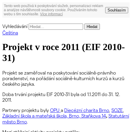
Tento web používá k poskytování služeb, personalizaci reklam
Souhlasím
a analýze návštěvnosti soubory cookie. Používáním tohoto
webu s tím souhlasíte.
Více informací
Vyhledávání
Čeština
Projekt v roce 2011 (EIF 2010-
31)
Projekt se zaměřoval na poskytování sociálně-právního
poradenství, na pořádání sociálně-kulturních kurzů a kurzů
českého jazyka.
Doba trvání projektu EIF 2010-31 byla od 1.1.2011 do 31. 12.
2011.
Partnery projektu byly
OPU
a
Diecézní charita Brno
,
SOZE
,
Základní škola a mateřská škola, Brno, Staňkova 14
Statutární
,
město Brno
.
Mezi stěžejní aktivity projektu patřilo: