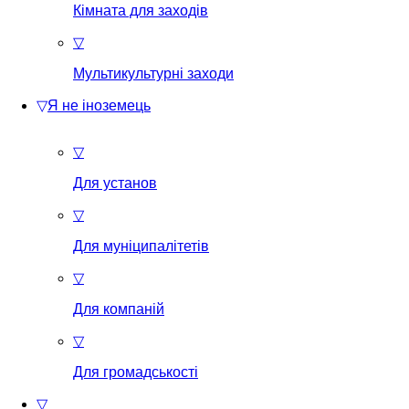
Кімната для заходів
▽
Мультикультурні заходи
▽
Я не іноземець
▽
Для установ
▽
Для муніципалітетів
▽
Для компаній
▽
Для громадськості
▽