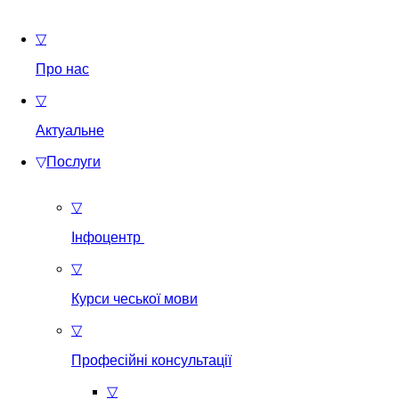
▽
Про нас
▽
Актуальне
▽
Послуги
▽
Інфоцентр
▽
Курси чеської мови
▽
Професійні консультації
▽