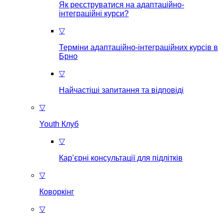
Як реєструватися на aдаптаційно-
інтеграційні курси?
▽
Терміни адаптаційно-інтеграційних курсів в
Брно
▽
Найчастіші запитання та відповіді
▽
Youth Клуб
▽
Кар’єрні консультації для підлітків
▽
Коворкінг
▽