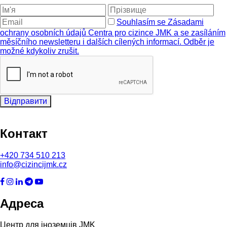
Souhlasím se Zásadami
ochrany osobních údajů Centra pro cizince JMK a se zasíláním
měsíčního newsletteru i dalších cílených informací. Odběr je
možné kdykoliv zrušit.
Відправити
Контакт
+420
734 510 213
info@cizincijmk.cz
Адреса
Центр для іноземців JMK