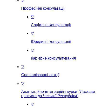
▽
Професійні консультації
▽
Соціальні консультації
▽
Юридичні консультації
▽
Кар’єрне консультування
▽
Спеціалізовані лекції
▽
Адаптаційно-інтеграційні курси “Ласкаво
просимо до Чеської Республіки”
▽