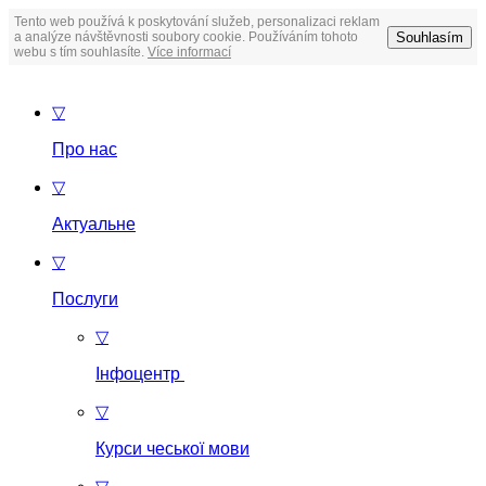
Tento web používá k poskytování služeb, personalizaci reklam
Souhlasím
a analýze návštěvnosti soubory cookie. Používáním tohoto
webu s tím souhlasíte.
Více informací
▽
Про нас
▽
Актуальне
▽
Послуги
▽
Інфоцентр
▽
Курси чеської мови