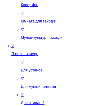
Коворкінг
▽
Кімната для заходів
▽
Мультикультурні заходи
▽
Я не іноземець
▽
Для установ
▽
Для муніципалітетів
▽
Для компаній