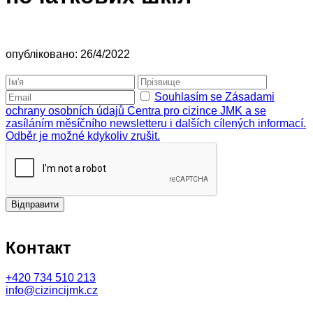
опубліковано: 26/4/2022
Souhlasím se Zásadami
ochrany osobních údajů Centra pro cizince JMK a se
zasíláním měsíčního newsletteru i dalších cílených informací.
Odběr je možné kdykoliv zrušit.
Відправити
Контакт
+420
734 510 213
info@cizincijmk.cz