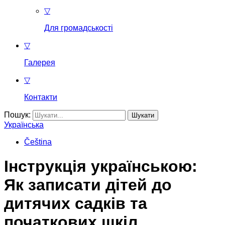
▽
Для громадськості
▽
Галерея
▽
Контакти
Пошук:
Українська
Čeština
Інструкція українською:
Як записати дітей до
дитячих садків та
початкових шкіл