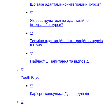
Що таке aдаптаційно-інтеграційні курси?
▽
Як реєструватися на aдаптаційно-
інтеграційні курси?
▽
Терміни адаптаційно-інтеграційних курсів
в Брно
▽
Найчастіші запитання та відповіді
▽
Youth Клуб
▽
Кар’єрні консультації для підлітків
▽