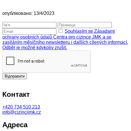
опубліковано: 13/4/2023
Souhlasím se Zásadami
ochrany osobních údajů Centra pro cizince JMK a se
zasíláním měsíčního newsletteru i dalších cílených informací.
Odběr je možné kdykoliv zrušit.
Відправити
Контакт
+420
734 510 213
info@cizincijmk.cz
Адреса