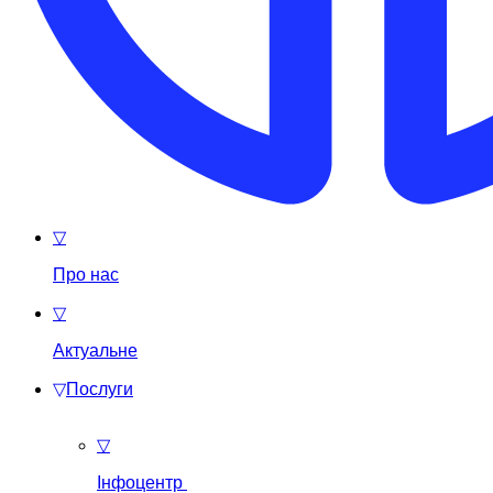
▽
Про нас
▽
Актуальне
▽
Послуги
▽
Інфоцентр