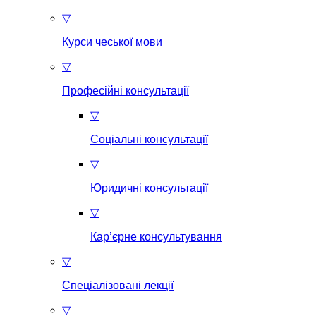
▽
Курси чеської мови
▽
Професійні консультації
▽
Соціальні консультації
▽
Юридичні консультації
▽
Кар’єрне консультування
▽
Спеціалізовані лекції
▽