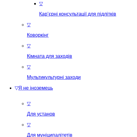
▽
Кар’єрні консультації для підлітків
▽
Коворкінг
▽
Кімната для заходів
▽
Мультикультурні заходи
▽
Я не іноземець
▽
Для установ
▽
Для муніципалітетів