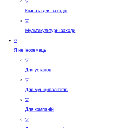
▽
Кімната для заходів
▽
Мультикультурні заходи
▽
Я не іноземець
▽
Для установ
▽
Для муніципалітетів
▽
Для компаній
▽