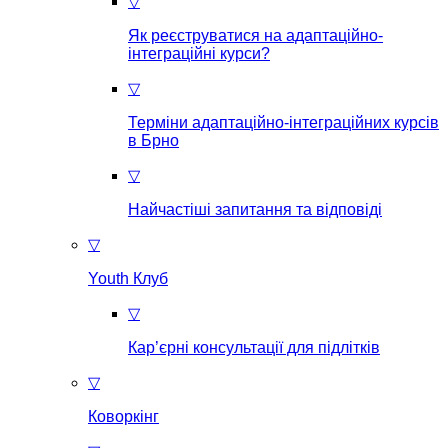
▽
Як реєструватися на aдаптаційно-
інтеграційні курси?
▽
Терміни адаптаційно-інтеграційних курсів
в Брно
▽
Найчастіші запитання та відповіді
▽
Youth Клуб
▽
Кар’єрні консультації для підлітків
▽
Коворкінг