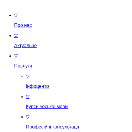
▽
Про нас
▽
Актуальне
▽
Послуги
▽
Інфоцентр
▽
Курси чеської мови
▽
Професійні консультації