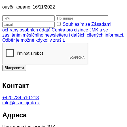
опубліковано: 16/11/2022
Souhlasím se Zásadami
ochrany osobních údajů Centra pro cizince JMK a se
zasíláním měsíčního newsletteru i dalších cílených informací.
Odběr je možné kdykoliv zrušit.
Відправити
Контакт
+420
734 510 213
info@cizincijmk.cz
Адреса
Центр для іноземців JMK