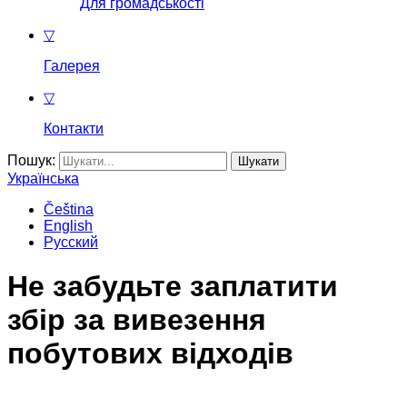
Для громадськості
▽
Галерея
▽
Контакти
Пошук:
Українська
Čeština
English
Русский
Не забудьте заплатити
збір за вивезення
побутових відходів