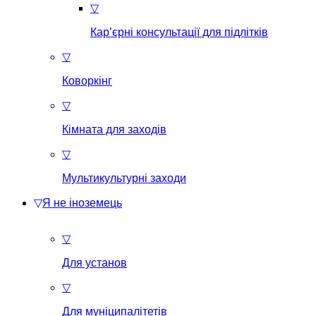
▽
Кар’єрні консультації для підлітків
▽
Коворкінг
▽
Кімната для заходів
▽
Мультикультурні заходи
▽
Я не іноземець
▽
Для установ
▽
Для муніципалітетів