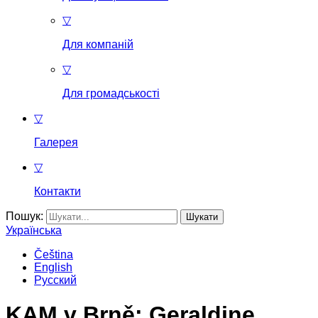
▽
Для компаній
▽
Для громадськості
▽
Галерея
▽
Контакти
Пошук:
Українська
Čeština
English
Русский
KAM v Brně: Geraldine