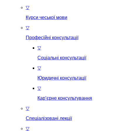
▽
Курси чеської мови
▽
Професійні консультації
▽
Соціальні консультації
▽
Юридичні консультації
▽
Кар’єрне консультування
▽
Спеціалізовані лекції
▽