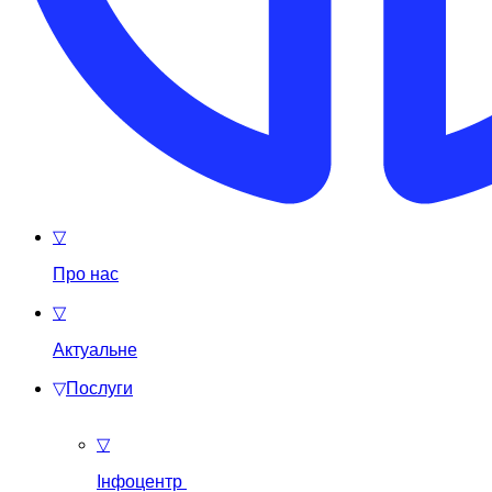
▽
Про нас
▽
Актуальне
▽
Послуги
▽
Інфоцентр