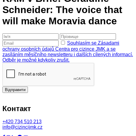
Schneider: The voice that
will make Moravia dance
Souhlasím se Zásadami
ochrany osobních údajů Centra pro cizince JMK a se
zasíláním měsíčního newsletteru i dalších cílených informací.
Odběr je možné kdykoliv zrušit.
Відправити
Контакт
+420
734 510 213
info@cizincijmk.cz