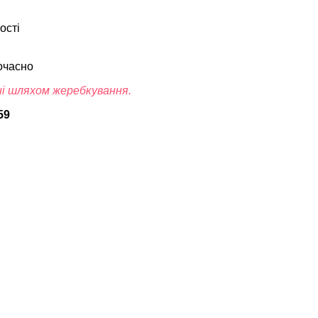
ості
очасно
ані шляхом жеребкування.
59