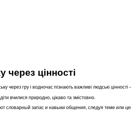
у через цінності
ську
через
гру
і
водночас
пізнають
важливі
людські
цінності
діти
вчилися
природно
,
цікаво
та
змістовно
.
ют
с
ловарный
з
апас
и
н
авыки
о
бщения
,
с
ледуя
т
еме
и
ли
ц
е