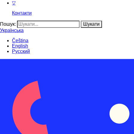
▽
Контакти
Пошук:
Українська
Čeština
English
Русский