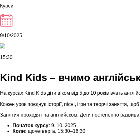
Курси
9/10/2025
15:30
Kind Kids – вчимо англійськ
На
курсах
Kind
Kids
діти
віком
від
5
до
10
років
вчать
англій
Кожен
урок
поєднує
історії
,
пісні
,
ігри
та
творчі
заняття
,
щоб
Занятия
проходят
на
английском
.
Д
ети
п
остепенно
р
азвива
Початок
курсу
:
9. 10. 2025
Коли
:
щочетверга
, 15:30–16:30