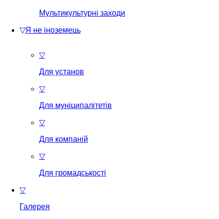
Мультикультурні заходи
▽
Я не іноземець
▽
Для установ
▽
Для муніципалітетів
▽
Для компаній
▽
Для громадськості
▽
Галерея