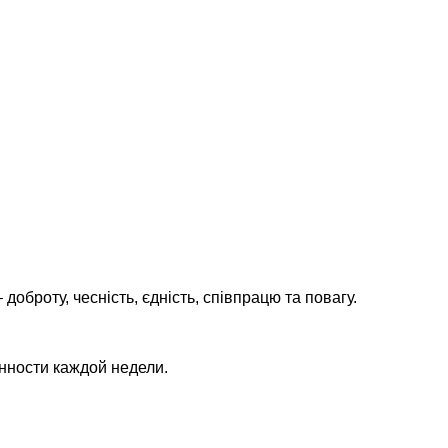
–
доброту
,
чесність
,
єдність
,
співпрацю
та
повагу
.
нности
к
аждой
н
едели
.