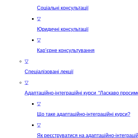
Соціальні консультації
▽
Юридичні консультації
▽
Кар’єрне консультування
▽
Спеціалізовані лекції
▽
Адаптаційно-інтеграційні курси “Ласкаво просимо
▽
Що таке aдаптаційно-інтеграційні курси?
▽
Як реєструватися на aдаптаційно-інтеграцій