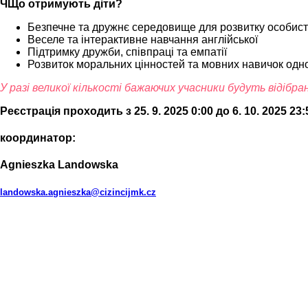
Ч
Що
отримують
діти
?
Безпечне
та
дружнє
середовище
для
розвитку
особист
Веселе
та
інтерактивне
навчання
англійської
Підтримку
дружби
,
співпраці
та
емпатії
Розвиток
моральних
цінностей
та
мовних
навичок
одн
У разі великої кількості бажаючих учасники будуть відібр
Реєстрація проходить з 25. 9. 2025 0:00 до 6. 10. 2025 23:
координатор:
Agnieszka Landowska
landowska.agnieszka@cizincijmk.cz