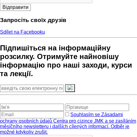
Відправити
Запросіть своїх друзів
Sdílet na Facebooku
Підпишіться на інформаційну
розсилку. Отримуйте найновішу
інформацію про наші заходи, курси
та лекції.
Souhlasím se Zásadami
ochrany osobních údajů Centra pro cizince JMK a se zasíláním
měsíčního newsletteru i dalších cílených informací. Odběr je
možné kdykoliv zrušit.