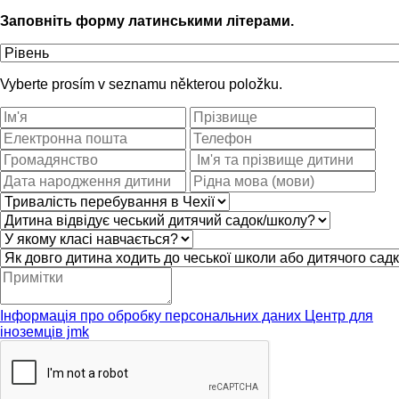
Заповніть форму латинськими літерами.
Vyberte prosím v seznamu některou položku.
Інформація про обробку персональних даних Центр для
іноземців jmk