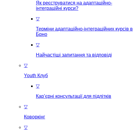
Як реєструватися на aдаптаційно-
інтеграційні курси?
▽
Терміни адаптаційно-інтеграційних курсів в
Брно
▽
Найчастіші запитання та відповіді
▽
Youth Клуб
▽
Кар’єрні консультації для підлітків
▽
Коворкінг
▽