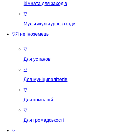
Кімната для заходів
▽
Мультикультурні заходи
▽
Я не іноземець
▽
Для установ
▽
Для муніципалітетів
▽
Для компаній
▽
Для громадськості
▽