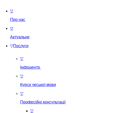
▽
Про нас
▽
Актуальне
▽
Послуги
▽
Інфоцентр
▽
Курси чеської мови
▽
Професійні консультації
▽