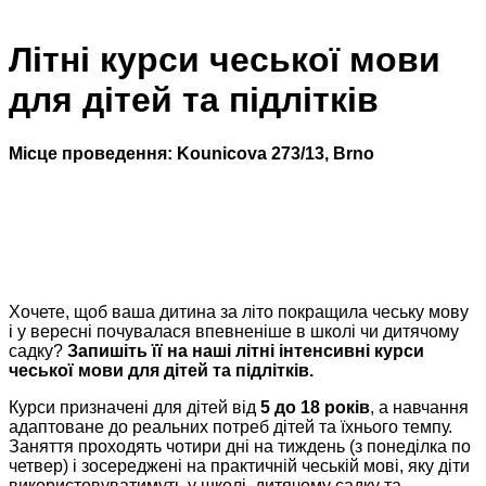
Літні курси чеської мови
для дітей та підлітків
Місце проведення:
Kounicova 273/13, Brno
Хочете, щоб ваша дитина за літо покращила чеську мову
і у вересні почувалася впевненіше в школі чи дитячому
садку?
Запишіть її на наші літні інтенсивні курси
чеської мови для дітей та підлітків.
Курси призначені для дітей від
5 до 18 років
, а навчання
адаптоване до реальних потреб дітей та їхнього темпу.
Заняття проходять чотири дні на тиждень (з понеділка по
четвер) і зосереджені на практичній чеській мові, яку діти
використовуватимуть у школі, дитячому садку та