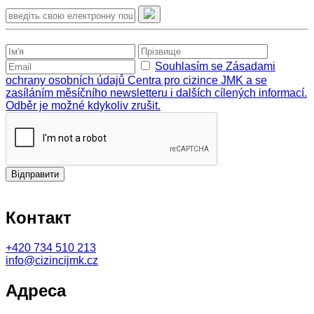
Souhlasím se Zásadami
ochrany osobních údajů Centra pro cizince JMK a se
zasíláním měsíčního newsletteru i dalších cílených informací.
Odběr je možné kdykoliv zrušit.
Відправити
Контакт
+420
734 510 213
info@cizincijmk.cz
Адреса