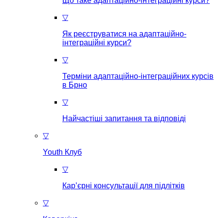
Що таке aдаптаційно-інтеграційні курси?
▽
Як реєструватися на aдаптаційно-
інтеграційні курси?
▽
Терміни адаптаційно-інтеграційних курсів
в Брно
▽
Найчастіші запитання та відповіді
▽
Youth Клуб
▽
Кар’єрні консультації для підлітків
▽