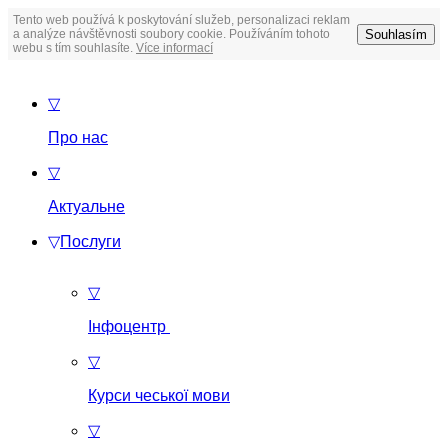
Tento web používá k poskytování služeb, personalizaci reklam
Souhlasím
a analýze návštěvnosti soubory cookie. Používáním tohoto
webu s tím souhlasíte.
Více informací
▽
Про нас
▽
Актуальне
▽
Послуги
▽
Інфоцентр
▽
Курси чеської мови
▽