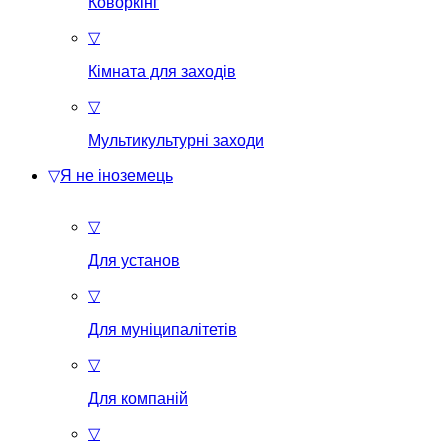
Коворкінг
▽
Кімната для заходів
▽
Мультикультурні заходи
▽
Я не іноземець
▽
Для установ
▽
Для муніципалітетів
▽
Для компаній
▽