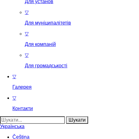
Для установ
▽
Для муніципалітетів
▽
Для компаній
▽
Для громадськості
▽
Галерея
▽
Контакти
Пошук:
Українська
Čeština