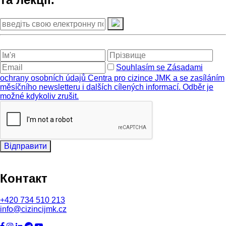
Souhlasím se Zásadami
ochrany osobních údajů Centra pro cizince JMK a se zasíláním
měsíčního newsletteru i dalších cílených informací. Odběr je
možné kdykoliv zrušit.
Відправити
Контакт
+420
734 510 213
info@cizincijmk.cz