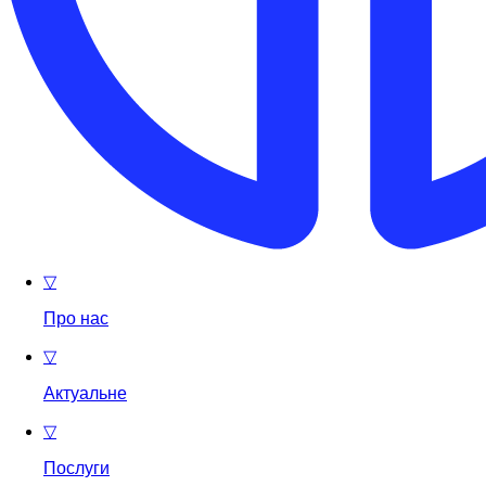
▽
Про нас
▽
Актуальне
▽
Послуги