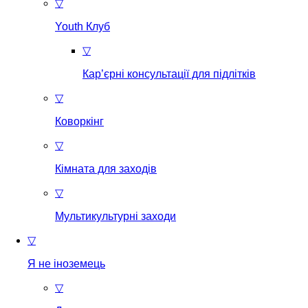
▽
Youth Клуб
▽
Кар’єрні консультації для підлітків
▽
Коворкінг
▽
Кімната для заходів
▽
Мультикультурні заходи
▽
Я не іноземець
▽