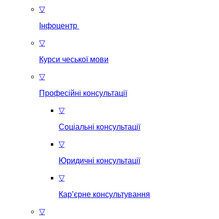
▽
Інфоцентр
▽
Курси чеської мови
▽
Професійні консультації
▽
Соціальні консультації
▽
Юридичні консультації
▽
Кар’єрне консультування
▽