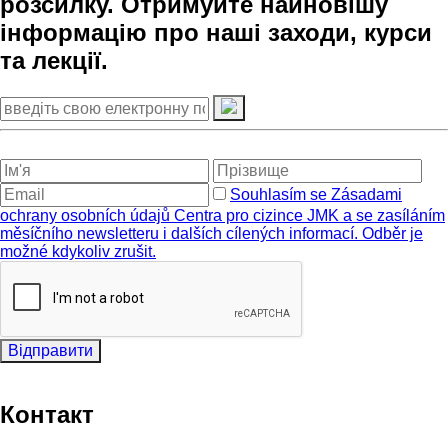
розсилку. Отримуйте найновішу
інформацію про наші заходи, курси
та лекції.
Souhlasím se Zásadami
ochrany osobních údajů Centra pro cizince JMK a se zasíláním
měsíčního newsletteru i dalších cílených informací. Odběr je
možné kdykoliv zrušit.
Відправити
Контакт