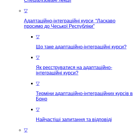
Спеціалізовані лекції
▽
Адаптаційно-інтеграційні курси “Ласкаво
просимо до Чеської Республіки”
▽
Що таке aдаптаційно-інтеграційні курси?
▽
Як реєструватися на aдаптаційно-
інтеграційні курси?
▽
Терміни адаптаційно-інтеграційних курсів в
Брно
▽
Найчастіші запитання та відповіді
▽