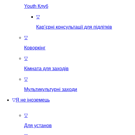
Youth Клуб
▽
Кар’єрні консультації для підлітків
▽
Коворкінг
▽
Кімната для заходів
▽
Мультикультурні заходи
▽
Я не іноземець
▽
Для установ