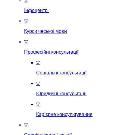
▽
Інфоцентр
▽
Курси чеської мови
▽
Професійні консультації
▽
Соціальні консультації
▽
Юридичні консультації
▽
Кар’єрне консультування
▽