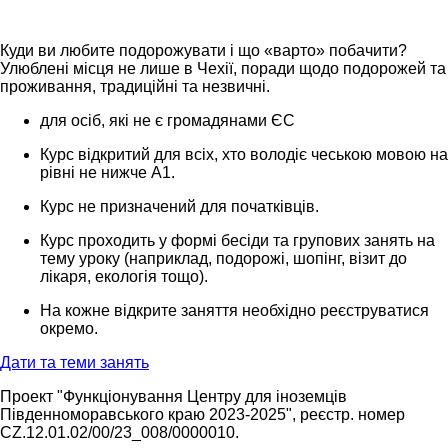
Куди
ви
любите
подорожувати
і
що
«
варто
»
побачити
?
Улюблені
місця
не
лише
в
Чехії
,
поради
щодо
подорожей
та
проживання
,
традиційні
та
незвичні
.
для осіб, які не є громадянами ЄС
Курс відкритий для всіх, хто володіє чеською мовою на
рівні не нижче А1.
Курс не призначений для початківців.
Курс проходить у формі бесіди та групових занять на
тему уроку (наприклад, подорожі, шопінг, візит до
лікаря, екологія тощо).
На кожне відкрите заняття необхідно реєструватися
окремо.
Дати та теми занять
Проект "Функціонування Центру для іноземців
Південноморавського краю 2023-2025", реєстр. номер
CZ.12.01.02/00/23_008/0000010.