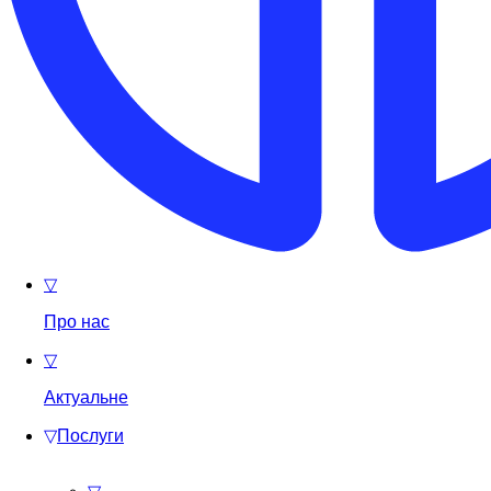
▽
Про нас
▽
Актуальне
▽
Послуги