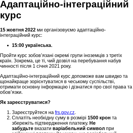
Aдаптаційно-інтеграційний
курс
15 жовтня 2022
ми організовуємо адаптаційно-
інтеграційний курс:
15:00 українська.
Пройти курс зобов’язані окремі групи іноземців з третіх
країн. Зокрема, це ті, чий дозвіл на перебування набув
чинності після 1 січня 2021 року.
Адаптаційно-інтеграційний курс допоможе вам швидко та
щонайкраще зорієнтуватися в чеському суспільстві,
отримати основну інформацію і дізнатися про свої права та
обов’язки.
Як зареєструватися?
Зареєструйтеся на
frs.gov.cz
.
Сплатіть необхідну суму в розмірі
1500 крон
та
збережіть підтвердження платежу.
Не
забудьте
вказати
варіабельний символ
при