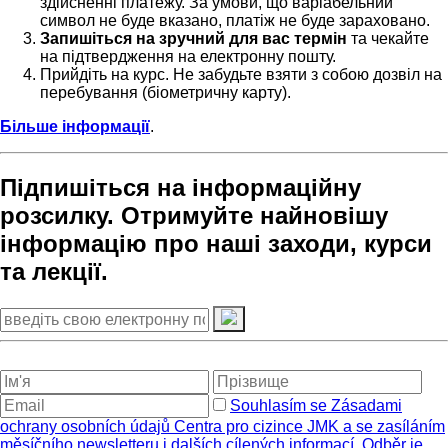
здійсненні платежу. За умови, що варіабельний
символ не буде вказано, платіж не буде зараховано.
Запишіться на зручний для вас термін
та чекайте
на підтвердження на електронну пошту.
Прийдіть на курс. Не забудьте взяти з собою дозвіл на
перебування (біометричну карту).
Більше інформації
.
Підпишіться на інформаційну
розсилку. Отримуйте найновішу
інформацію про наші заходи, курси
та лекції.
Souhlasím se Zásadami
ochrany osobních údajů Centra pro cizince JMK a se zasíláním
měsíčního newsletteru i dalších cílených informací. Odběr je