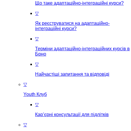
Що таке aдаптаційно-інтеграційні курси?
▽
Як реєструватися на aдаптаційно-
інтеграційні курси?
▽
Терміни адаптаційно-інтеграційних курсів в
Брно
▽
Найчастіші запитання та відповіді
▽
Youth Клуб
▽
Кар’єрні консультації для підлітків
▽