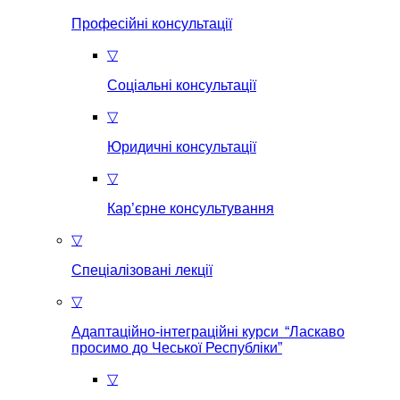
Професійні консультації
▽
Соціальні консультації
▽
Юридичні консультації
▽
Кар’єрне консультування
▽
Спеціалізовані лекції
▽
Адаптаційно-інтеграційні курси “Ласкаво
просимо до Чеської Республіки”
▽