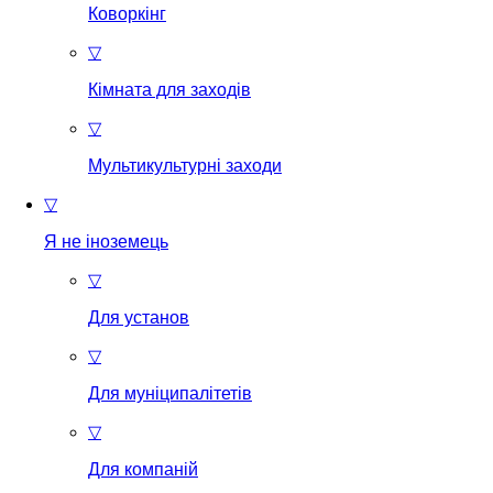
Коворкінг
▽
Кімната для заходів
▽
Мультикультурні заходи
▽
Я не іноземець
▽
Для установ
▽
Для муніципалітетів
▽
Для компаній