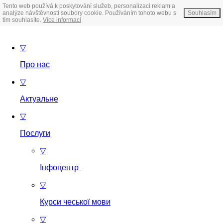
Tento web používá k poskytování služeb, personalizaci reklam a
analýze návštěvnosti soubory cookie. Používáním tohoto webu s
Souhlasím
tím souhlasíte.
Více informací
▽
Про нас
▽
Актуальне
▽
Послуги
▽
Інфоцентр
▽
Курси чеської мови
▽