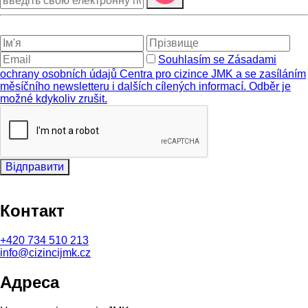
Souhlasím se Zásadami
ochrany osobních údajů Centra pro cizince JMK a se zasíláním
měsíčního newsletteru i dalších cílených informací. Odběr je
možné kdykoliv zrušit.
Відправити
Контакт
+420
734 510 213
info@cizincijmk.cz
Адреса