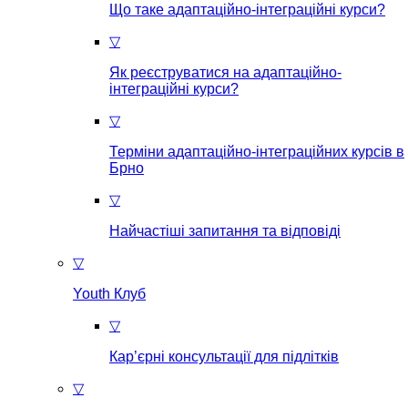
Що таке aдаптаційно-інтеграційні курси?
▽
Як реєструватися на aдаптаційно-
інтеграційні курси?
▽
Терміни адаптаційно-інтеграційних курсів в
Брно
▽
Найчастіші запитання та відповіді
▽
Youth Клуб
▽
Кар’єрні консультації для підлітків
▽