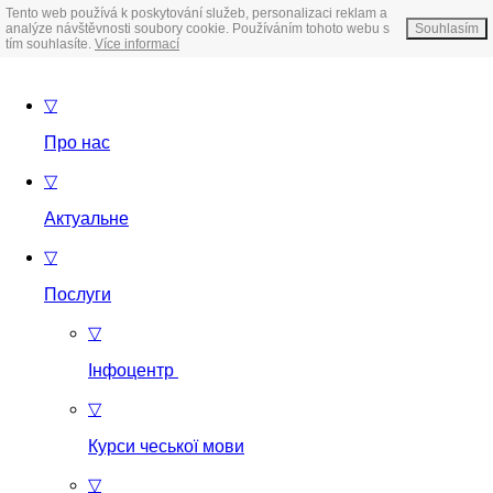
Tento web používá k poskytování služeb, personalizaci reklam a
analýze návštěvnosti soubory cookie. Používáním tohoto webu s
Souhlasím
tím souhlasíte.
Více informací
▽
Про нас
▽
Актуальне
▽
Послуги
▽
Інфоцентр
▽
Курси чеської мови
▽