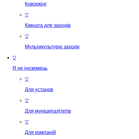
Коворкінг
▽
Кімната для заходів
▽
Мультикультурні заходи
▽
Я не іноземець
▽
Для установ
▽
Для муніципалітетів
▽
Для компаній