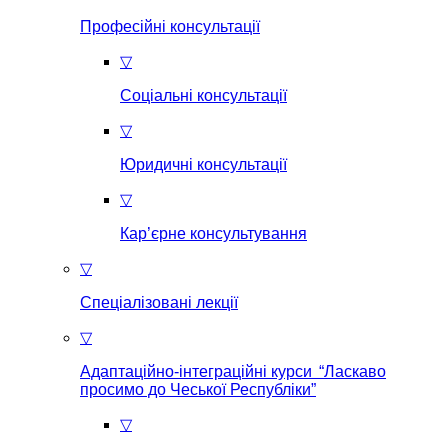
Професійні консультації
▽
Соціальні консультації
▽
Юридичні консультації
▽
Кар’єрне консультування
▽
Спеціалізовані лекції
▽
Адаптаційно-інтеграційні курси “Ласкаво
просимо до Чеської Республіки”
▽