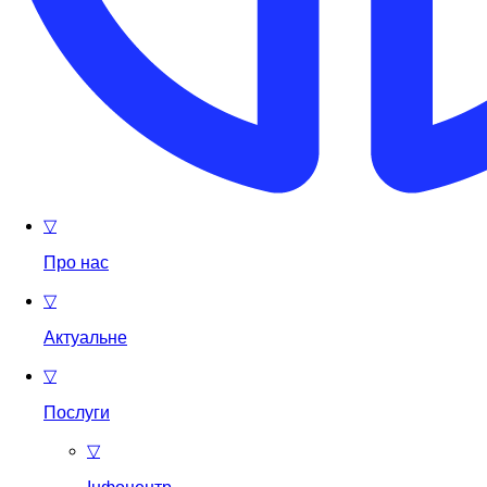
▽
Про нас
▽
Актуальне
▽
Послуги
▽