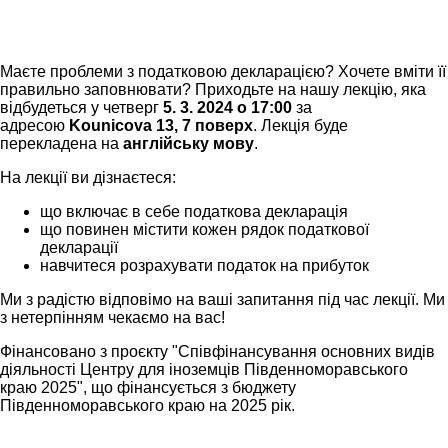
Маєте проблеми з податковою декларацією? Хочете вміти її
правильно заповнювати? Приходьте на нашу лекцію, яка
відбудеться у четверг
5. 3. 2024 о 17:00
за
адресою
Kounicova 13, 7 поверх
. Лекція буде
перекладена на
англійську мову
.
На лекції ви дізнаєтеся:
що включає в себе податкова декларація
що повинен містити кожен рядок податкової
декларації
навчитеся розрахувати податок на прибуток
Ми з радістю відповімо на ваші запитання під час лекції. Ми
з нетерпінням чекаємо на вас!
Фінансовано з проєкту "Співфінансування основних видів
діяльності Центру для іноземців Південноморавського
краю 2025", що фінансується з бюджету
Південноморавського краю на 2025 рік.