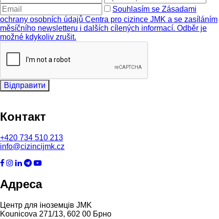
Souhlasím se Zásadami
ochrany osobních údajů Centra pro cizince JMK a se zasíláním
měsíčního newsletteru i dalších cílených informací. Odběr je
možné kdykoliv zrušit.
Відправити
Контакт
+420
734 510 213
info@cizincijmk.cz
Адреса
Центр для іноземців JMK
Kounicova 271/13, 602 00 Брно