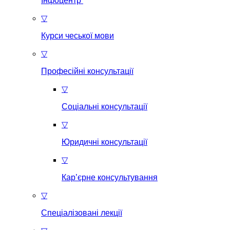
Інфоцентр
▽
Курси чеської мови
▽
Професійні консультації
▽
Соціальні консультації
▽
Юридичні консультації
▽
Кар’єрне консультування
▽
Спеціалізовані лекції