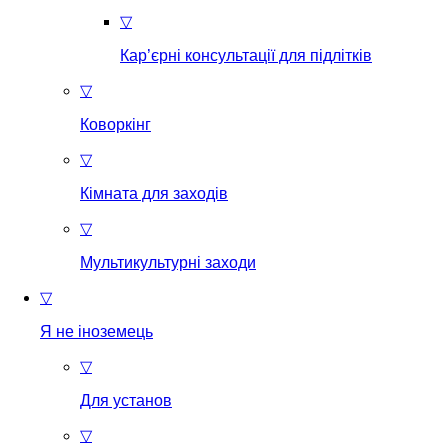
▽
Кар’єрні консультації для підлітків
▽
Коворкінг
▽
Кімната для заходів
▽
Мультикультурні заходи
▽
Я не іноземець
▽
Для установ
▽