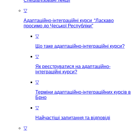
Спеціалізовані лекції
▽
Адаптаційно-інтеграційні курси “Ласкаво
просимо до Чеської Республіки”
▽
Що таке aдаптаційно-інтеграційні курси?
▽
Як реєструватися на aдаптаційно-
інтеграційні курси?
▽
Терміни адаптаційно-інтеграційних курсів в
Брно
▽
Найчастіші запитання та відповіді
▽