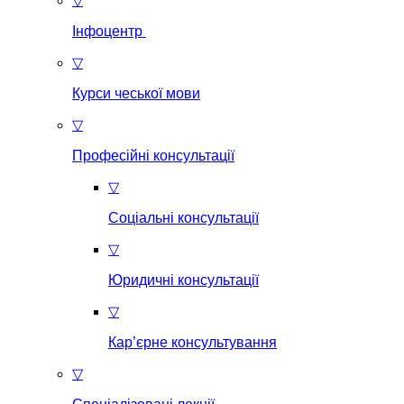
▽
Інфоцентр
▽
Курси чеської мови
▽
Професійні консультації
▽
Соціальні консультації
▽
Юридичні консультації
▽
Кар’єрне консультування
▽