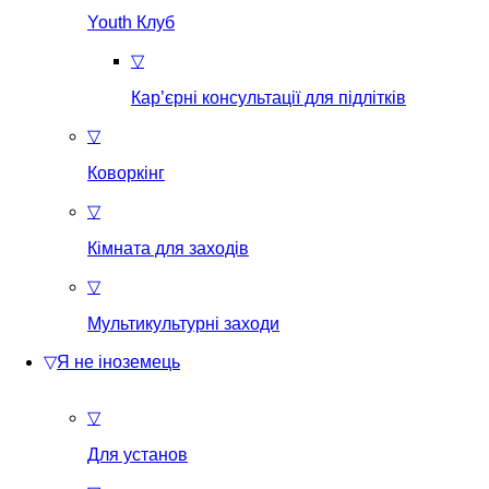
Youth Клуб
▽
Кар’єрні консультації для підлітків
▽
Коворкінг
▽
Кімната для заходів
▽
Мультикультурні заходи
▽
Я не іноземець
▽
Для установ