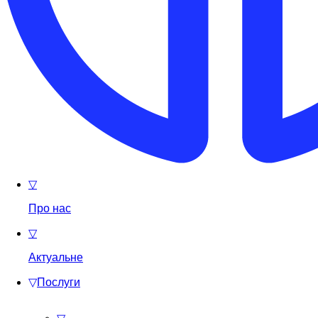
▽
Про нас
▽
Актуальне
▽
Послуги