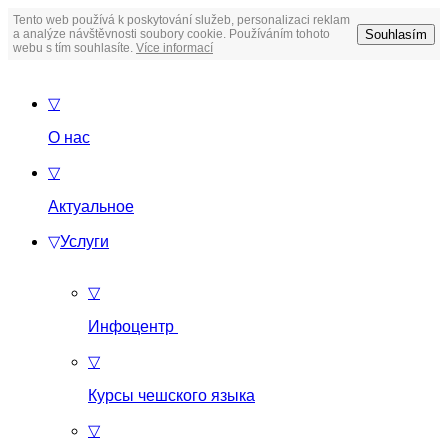
Tento web používá k poskytování služeb, personalizaci reklam
Souhlasím
a analýze návštěvnosti soubory cookie. Používáním tohoto
webu s tím souhlasíte.
Více informací
▽
О нас
▽
Актуальное
▽
Услуги
▽
Инфоцентр
▽
Курсы чешского языка
▽