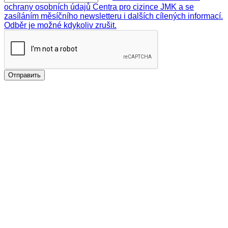
ochrany osobních údajů Centra pro cizince JMK a se
zasíláním měsíčního newsletteru i dalších cílených informací.
Odběr je možné kdykoliv zrušit.
Отправить