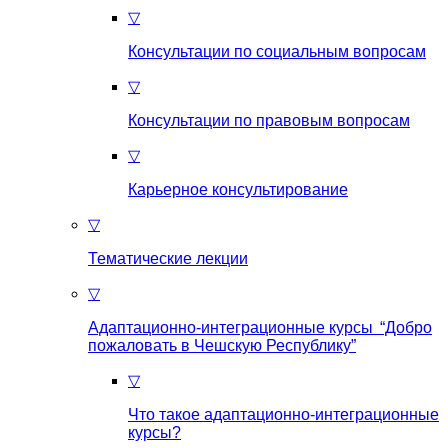
▽
Консультации по социальным вопросам
▽
Консультации по правовым вопросам
▽
Карьерное консультирование
▽
Тематические лекции
▽
Адаптационно-интеграционные курсы “Добро
пожаловать в Чешскую Республику”
▽
Что такое aдаптационно-интеграционные
курсы?