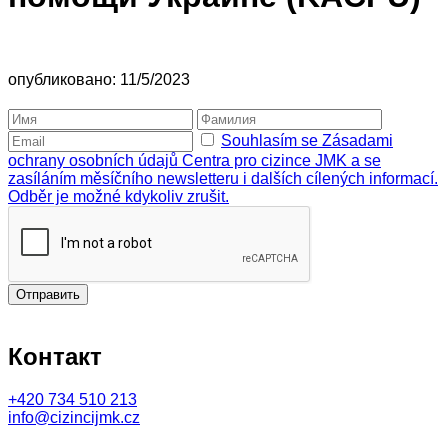
опубликовано: 11/5/2023
Souhlasím se Zásadami
ochrany osobních údajů Centra pro cizince JMK a se
zasíláním měsíčního newsletteru i dalších cílených informací.
Odběr je možné kdykoliv zrušit.
Отправить
Контакт
+420
734 510 213
info@cizincijmk.cz