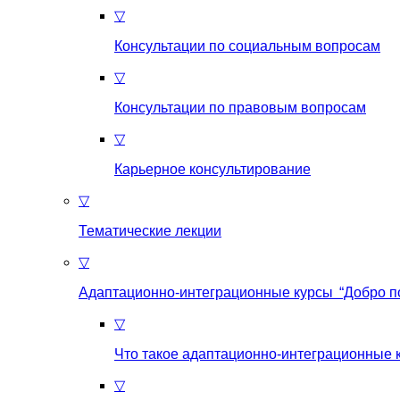
▽
Консультации по социальным вопросам
▽
Консультации по правовым вопросам
▽
Карьерное консультирование
▽
Тематические лекции
▽
Адаптационно-интеграционные курсы “Добро п
▽
Что такое aдаптационно-интеграционные 
▽