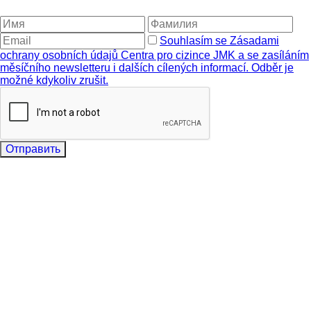
Souhlasím se Zásadami
ochrany osobních údajů Centra pro cizince JMK a se zasíláním
měsíčního newsletteru i dalších cílených informací. Odběr je
možné kdykoliv zrušit.
Отправить