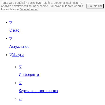
Tento web používá k poskytování služeb, personalizaci reklam a
analýze návštěvnosti soubory cookie. Používáním tohoto webu s
Souhlasím
tím souhlasíte.
Více informací
▽
О нас
▽
Актуальное
▽
Услуги
▽
Инфоцентр
▽
Курсы чешского языка
▽