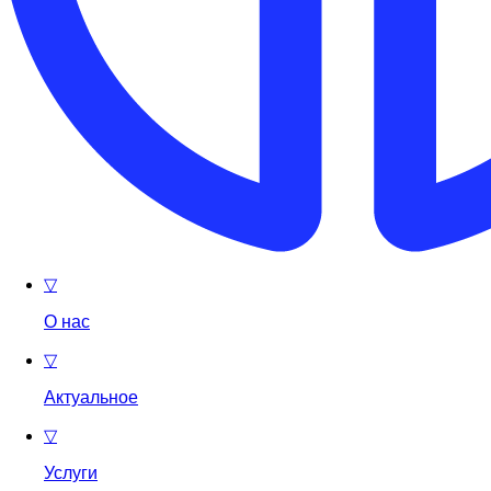
▽
О нас
▽
Актуальное
▽
Услуги