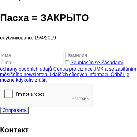
Пасха = ЗАКРЫТО
опубликовано: 15/4/2019
Souhlasím se Zásadami
ochrany osobních údajů Centra pro cizince JMK a se zasíláním
měsíčního newsletteru i dalších cílených informací. Odběr je
možné kdykoliv zrušit.
Отправить
Контакт