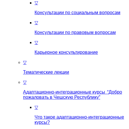
▽
Консультации по социальным вопросам
▽
Консультации по правовым вопросам
▽
Карьерное консультирование
▽
Тематические лекции
▽
Адаптационно-интеграционные курсы “Добро
пожаловать в Чешскую Республику”
▽
Что такое aдаптационно-интеграционные
курсы?