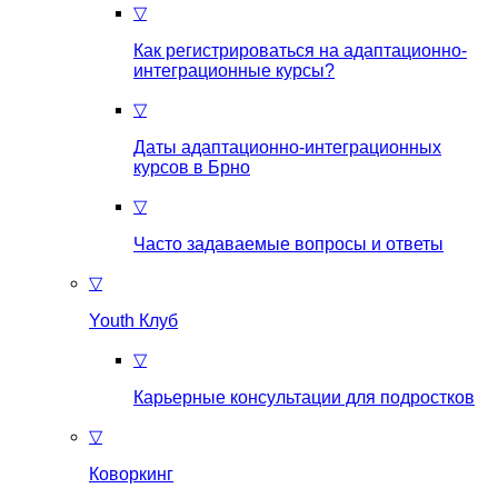
▽
Как регистрироваться на aдаптационно-
интеграционные курсы?
▽
Даты адаптационно-интеграционных
курсов в Брно
▽
Часто задаваемые вопросы и ответы
▽
Youth Клуб
▽
Карьерные консультации для подростков
▽
Коворкинг