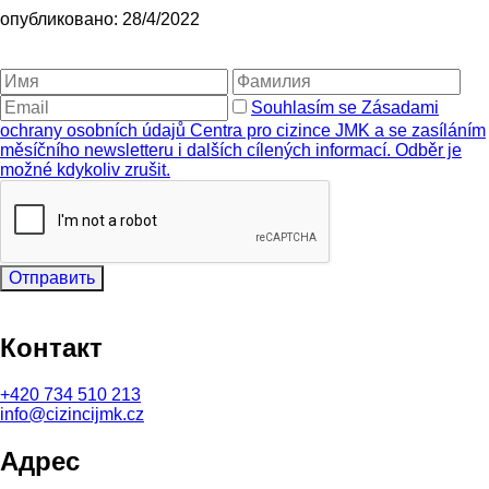
опубликовано: 28/4/2022
Souhlasím se Zásadami
ochrany osobních údajů Centra pro cizince JMK a se zasíláním
měsíčního newsletteru i dalších cílených informací. Odběr je
možné kdykoliv zrušit.
Отправить
Контакт
+420
734 510 213
info@cizincijmk.cz
Адрес