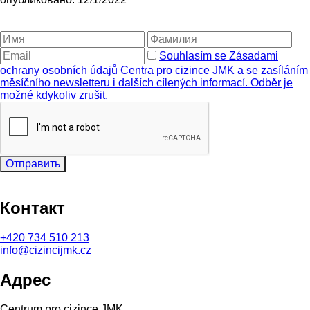
Souhlasím se Zásadami
ochrany osobních údajů Centra pro cizince JMK a se zasíláním
měsíčního newsletteru i dalších cílených informací. Odběr je
možné kdykoliv zrušit.
Отправить
Контакт
+420
734 510 213
info@cizincijmk.cz
Адрес
Centrum pro cizince JMK