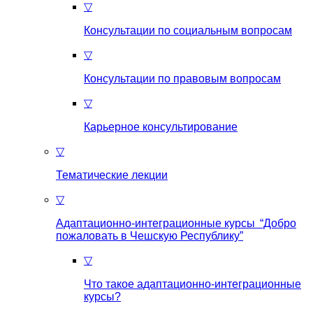
▽
Консультации по социальным вопросам
▽
Консультации по правовым вопросам
▽
Карьерное консультирование
▽
Тематические лекции
▽
Адаптационно-интеграционные курсы “Добро
пожаловать в Чешскую Республику”
▽
Что такое aдаптационно-интеграционные
курсы?