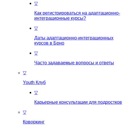
▽
Как регистрироваться на aдаптационно-
интеграционные курсы?
▽
Даты адаптационно-интеграционных
курсов в Брно
▽
Часто задаваемые вопросы и ответы
▽
Youth Клуб
▽
Карьерные консультации для подростков
▽
Коворкинг