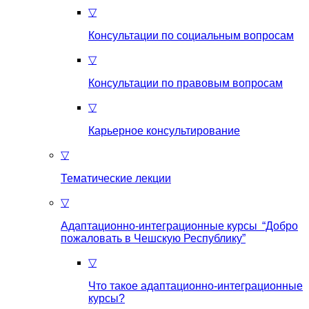
▽
Консультации по социальным вопросам
▽
Консультации по правовым вопросам
▽
Карьерное консультирование
▽
Тематические лекции
▽
Адаптационно-интеграционные курсы “Добро
пожаловать в Чешскую Республику”
▽
Что такое aдаптационно-интеграционные
курсы?