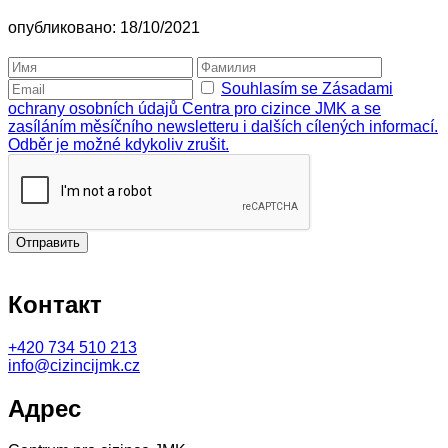
опубликовано: 18/10/2021
Souhlasím se Zásadami
ochrany osobních údajů Centra pro cizince JMK a se
zasíláním měsíčního newsletteru i dalších cílených informací.
Odběr je možné kdykoliv zrušit.
Отправить
Контакт
+420
734 510 213
info@cizincijmk.cz
Адрес