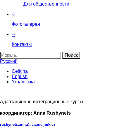
Для общественности
▽
Фотогалерея
▽
Контакты
Найти:
Русский
Čeština
English
Українська
Адаптационно-интеграционные курсы
координатор:
Anna Rushynets
rushynets.anna@cizincijmk.cz