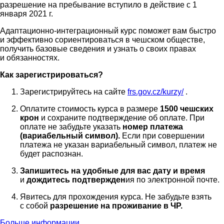
разрешение на пребывание вступило в действие с 1
января 2021 г.
Адаптационно-интеграционный курс поможет вам быстро
и эффективно сориентироваться в чешском обществе,
получить базовые сведения и узнать о своих правах
и обязанностях.
Как
зарегистрироваться
?
Зарегистрируйтесь
на
сайте
frs.gov.cz/kurzy/
.
Оплатите
стоимость
курса
в
размере
1500
чешских
крон
и
сохраните
подтверждение
об
оплате
.
При
оплате
не
забудьте
указать
номер
платежа
(
вариабельный
символ
)
.
Если
при
совершении
платежа
не
указан
вариабельный
символ
,
платеж
не
будет
распознан
.
Запишитесь
на
удобные
для
вас
дату
и
время
и
дождитесь
подтвержден
ия
по
электронной
почте
.
Явитесь
для
прохождения
курса
.
Не
забудьте
взять
с
собой
разрешение
на
проживание
в ЧР.
Больше информации