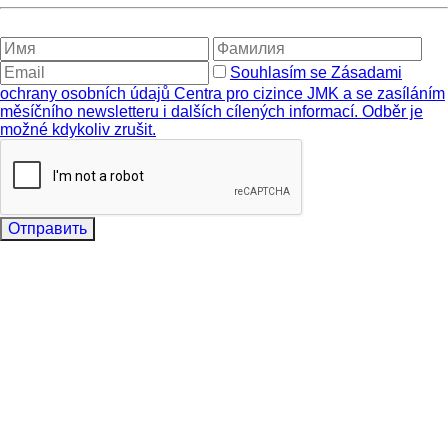
Souhlasím se Zásadami
ochrany osobních údajů Centra pro cizince JMK a se zasíláním
měsíčního newsletteru i dalších cílených informací. Odběr je
možné kdykoliv zrušit.
Отправить