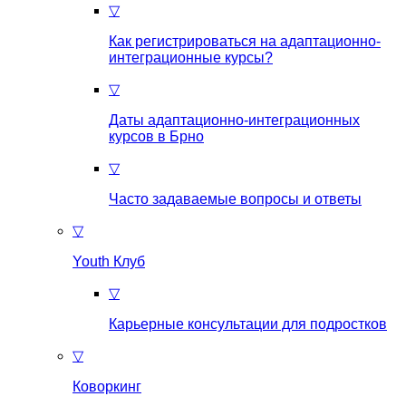
▽
Как регистрироваться на aдаптационно-
интеграционные курсы?
▽
Даты адаптационно-интеграционных
курсов в Брно
▽
Часто задаваемые вопросы и ответы
▽
Youth Клуб
▽
Карьерные консультации для подростков
▽
Коворкинг