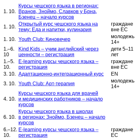
Курсы чешского языка в регионах:
1. 10.
Вранов, Зноймо, Славков у Брна,
Бзенец – начало курсов
Открытый курс чешского языка на
граждане
1. 10.
тему: Еда и напитки, кулинария
вне ЕС
молодежь
1. 10.
Youth Club: Киновечер
14+
1.–6.
Kind Kids – учим английский через
дети 5–11
10
ценности – регистрация
лет
1.–5.
E-learning курсы чешского языка –
граждане
10.
регистрация
вне ЕС
3. 10.
Адаптационно-интеграционный курс
EN
молодежь
3. 10.
Youth Club: Арт-терапия
14+
Курсы чешского языка для врачей
4. 10.
и медицинских работников – начало
курсов
Курсы чешского языка в школах
6. 10.
в регионах: Зноймо, Бзенец – начало
курсов
6.–12.
E-learning курсы чешского языка –
граждане
10.
регистрация
ЕС