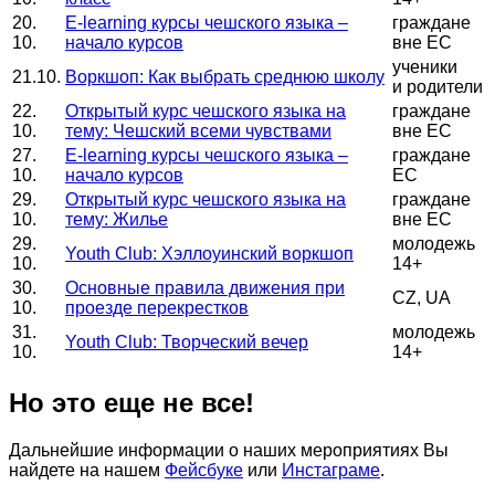
20.
E-learning курсы чешского языка –
граждане
10.
начало курсов
вне ЕС
ученики
21.10.
Воркшоп: Как выбрать среднюю школу
и родители
22.
Открытый курс чешского языка на
граждане
10.
тему: Чешский всеми чувствами
вне ЕС
27.
E-learning курсы чешского языка –
граждане
10.
начало курсов
ЕС
29.
Открытый курс чешского языка на
граждане
10.
тему: Жилье
вне ЕС
29.
молодежь
Youth Club: Хэллоуинский воркшоп
10.
14+
30.
Основные правила движения при
CZ, UA
10.
проезде перекрестков
31.
молодежь
Youth Club: Творческий вечер
10.
14+
Но это еще не все!
Дальнейшие информации о наших мероприятиях Вы
найдете на нашем
Фейсбуке
или
Инстаграме
.