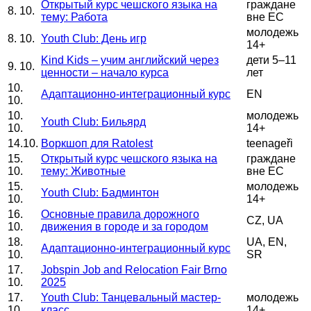
Открытый курс чешского языка на
граждане
8. 10.
тему: Работа
вне ЕС
молодежь
8. 10.
Youth Club: День игр
14+
Kind Kids – учим английский через
дети 5–11
9. 10.
ценности – начало курса
лет
10.
Адаптационно-интеграционный курс
EN
10.
10.
молодежь
Youth Club: Бильярд
10.
14+
14.10.
Воркшоп для Ratolest
teenageři
15.
Открытый курс чешского языка на
граждане
10.
тему: Животные
вне ЕС
15.
молодежь
Youth Club: Бадминтон
10.
14+
16.
Основные правила дорожного
CZ, UA
10.
движения в городе и за городом
18.
UA, EN,
Адаптационно-интеграционный курс
10.
SR
17.
Jobspin Job and Relocation Fair Brno
10.
2025
17.
Youth Club: Танцевальный мастер-
молодежь
10.
класс
14+