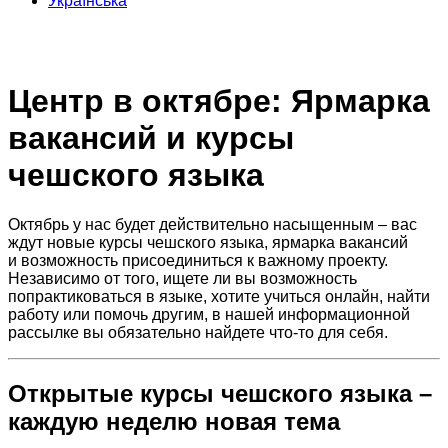
Українська
Центр в октябре: Ярмарка
вакансий и курсы
чешского языка
Октябрь
у нас
буд
ет
де
й
ствительно
на
с
ыщенным
–
вас
жду
т
но
в
ые
ку
р
сы
че
ш
ского
яз
ы
ка
, я
рмарк
а
вак
а
нсий
и
воз
мож
н
ость
пр
и
со
единить
ся
к
важно
м
у про
е
кту.
Нез
а
висим
о
от
того,
ище
те
л
и
в
ы
во
з
можнос
т
ь
по
п
рактикова
ться
в
язы
ке
,
х
от
ите
уч
иться о
нлайн, най
ти
ра
б
от
у
и
л
и
по
м
очь
др
у
гим, в
наш
ей
ин
ф
орм
ацион
но
й
ра
с
с
ылке
вы
об
я
зательно
на
йдете
чт
о
-т
о
для
с
еб
я
.
Открытые курсы чешского языка –
каждую неделю новая тема