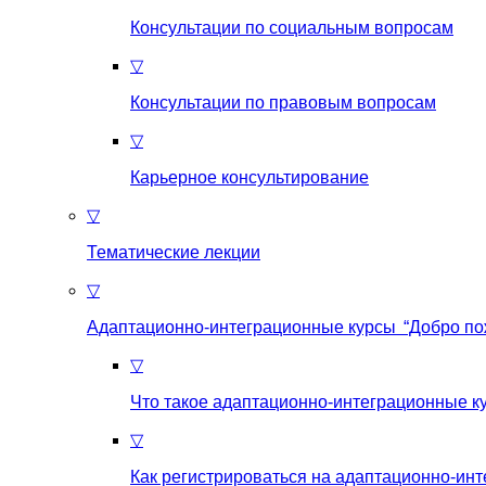
Консультации по социальным вопросам
▽
Консультации по правовым вопросам
▽
Карьерное консультирование
▽
Тематические лекции
▽
Адаптационно-интеграционные курсы “Добро по
▽
Что такое aдаптационно-интеграционные к
▽
Как регистрироваться на aдаптационно-ин