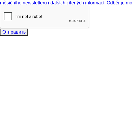
měsíčního newsletteru i dalších cílených informací. Odběr je mo
Отправить