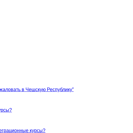
жаловать в Чешскую Республику”
урсы?
теграционные курсы?