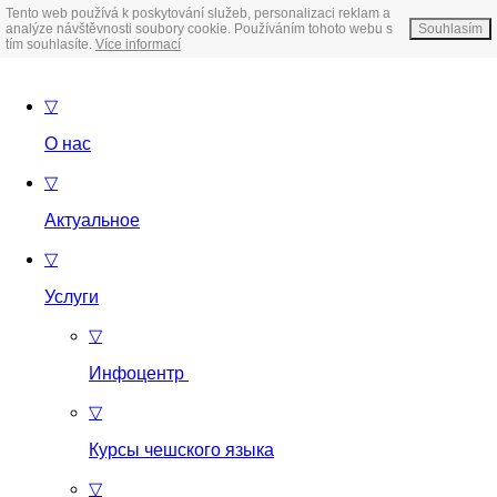
Tento web používá k poskytování služeb, personalizaci reklam a
analýze návštěvnosti soubory cookie. Používáním tohoto webu s
Souhlasím
tím souhlasíte.
Více informací
▽
О нас
▽
Актуальное
▽
Услуги
▽
Инфоцентр
▽
Курсы чешского языка
▽