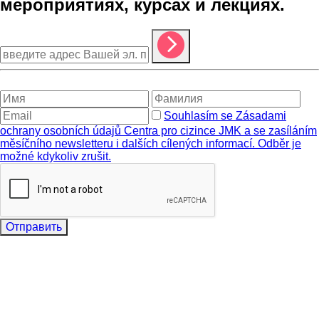
мероприятиях, курсах и лекциях.
Souhlasím se Zásadami
ochrany osobních údajů Centra pro cizince JMK a se zasíláním
měsíčního newsletteru i dalších cílených informací. Odběr je
možné kdykoliv zrušit.
Отправить