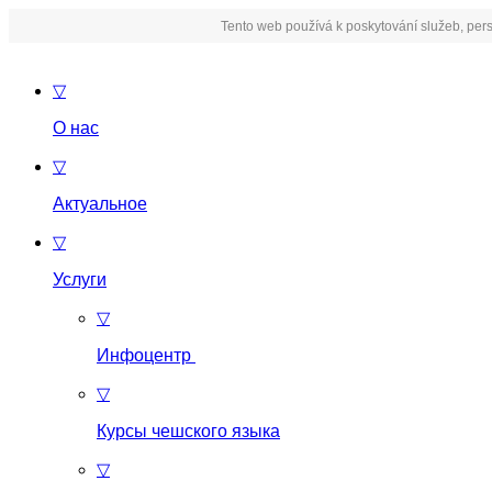
Tento web používá k poskytování služeb, pers
▽
О нас
▽
Актуальное
▽
Услуги
▽
Инфоцентр
▽
Курсы чешского языка
▽