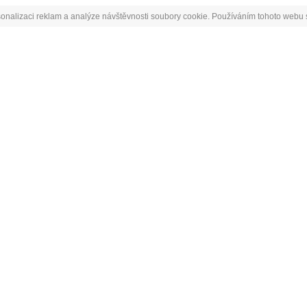
onalizaci reklam a analýze návštěvnosti soubory cookie. Používáním tohoto webu s