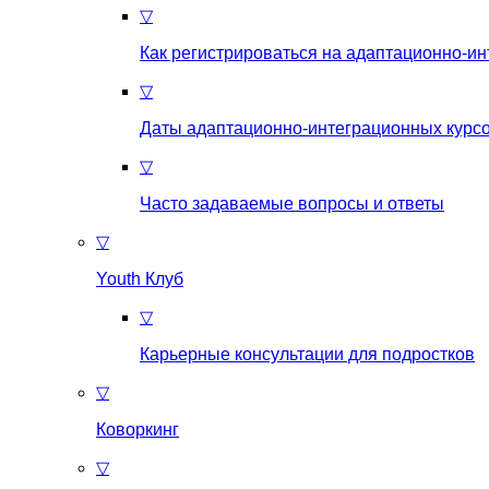
▽
Как регистрироваться на aдаптационно-и
▽
Даты адаптационно-интеграционных курсо
▽
Часто задаваемые вопросы и ответы
▽
Youth Клуб
▽
Карьерные консультации для подростков
▽
Коворкинг
▽