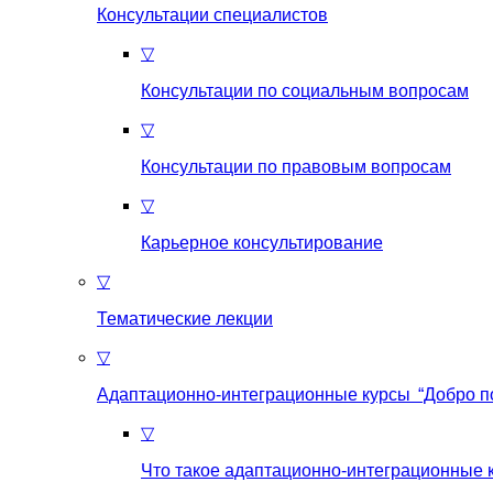
Консультации специалистов
▽
Консультации по социальным вопросам
▽
Консультации по правовым вопросам
▽
Карьерное консультирование
▽
Тематические лекции
▽
Адаптационно-интеграционные курсы “Добро п
▽
Что такое aдаптационно-интеграционные 