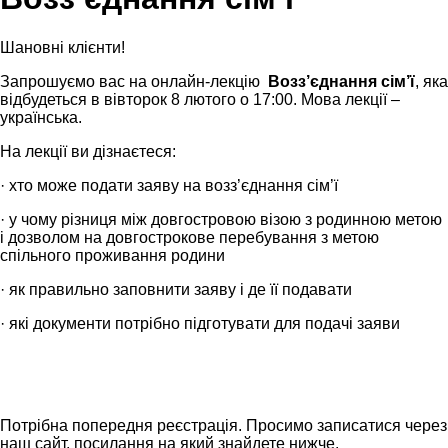
Шановні клієнти!
Запрошуємо вас на онлайн-лекцію
Возз’єднання сім’ї
, яка
відбудеться в вівторок 8 лютого о 17:00
. Мова лекції –
українська.
На лекції ви дізнаєтеся
:
· хто може подати заяву на возз’єднання сім’ї
· у чому різниця між довгостровою візою з родинною метою
і дозволом на довгострокове перебування з метою
спільного проживання родини
· як правильно заповнити заяву і де її подавати
· які документи потрібно підготувати для подачі заяви
Потрібна попередня реєстрація. Просимо записатися через
наш сайт, посилання на який знайдете нижче.