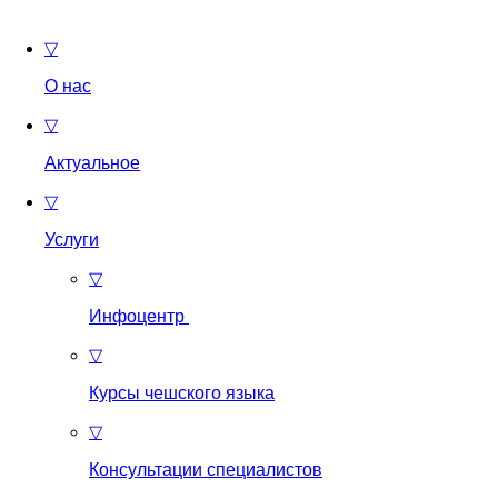
▽
О нас
▽
Актуальное
▽
Услуги
▽
Инфоцентр
▽
Курсы чешского языка
▽
Консультации специалистов