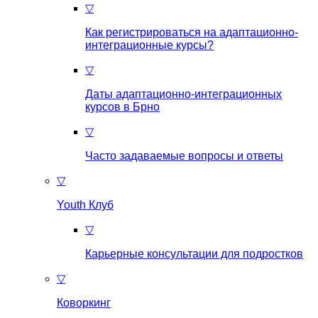
▽
Как регистрироваться на aдаптационно-
интеграционные курсы?
▽
Даты адаптационно-интеграционных
курсов в Брно
▽
Часто задаваемые вопросы и ответы
▽
Youth Клуб
▽
Карьерные консультации для подростков
▽
Коворкинг