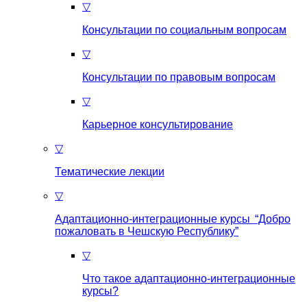
▽
Консультации по социальным вопросам
▽
Консультации по правовым вопросам
▽
Карьерное консультирование
▽
Тематические лекции
▽
Адаптационно-интеграционные курсы “Добро
пожаловать в Чешскую Республику”
▽
Что такое aдаптационно-интеграционные
курсы?