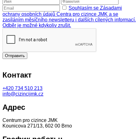
Souhlasím se Zásadami
ochrany osobních údajů Centra pro cizince JMK a se
zasíláním měsíčního newsletteru i dalších cílených informací.
Odběr je možné kdykoliv zrušit.
Отправить
Контакт
+420
734 510 213
info@cizincijmk.cz
Адрес
Centrum pro cizince JMK
Kounicova 271/13, 602 00 Brno