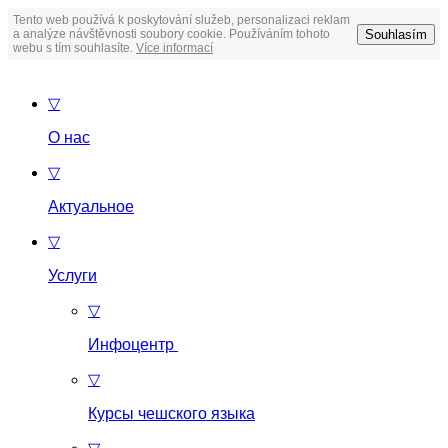
Tento web používá k poskytování služeb, personalizaci reklam
Souhlasím
a analýze návštěvnosti soubory cookie. Používáním tohoto
webu s tím souhlasíte.
Více informací
▽
О нас
▽
Актуальное
▽
Услуги
▽
Инфоцентр
▽
Курсы чешского языка