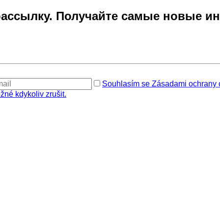
ссылку. Получайте самые новые ин
Souhlasím se Zásadami ochrany o
žné kdykoliv zrušit.