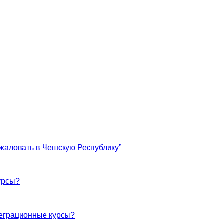
жаловать в Чешскую Республику”
урсы?
теграционные курсы?