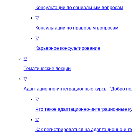
Консультации по социальным вопросам
▽
Консультации по правовым вопросам
▽
Карьерное консультирование
▽
Тематические лекции
▽
Адаптационно-интеграционные курсы “Добро по
▽
Что такое aдаптационно-интеграционные к
▽
Как регистрироваться на aдаптационно-ин