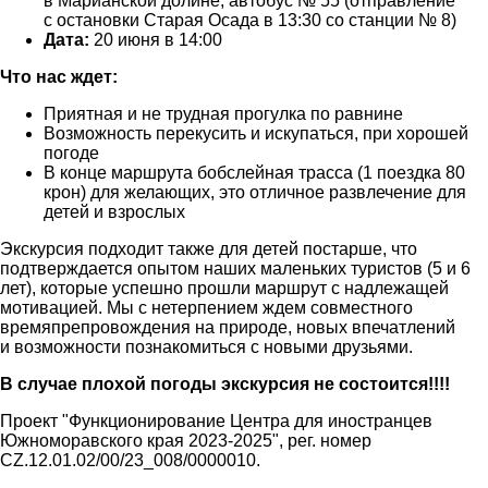
в Марианской долине, автобус № 55 (отправление
с остановки Старая Осада в 13:30 со станции № 8)
Дата:
20 июня в 14:00
Что нас ждет:
Приятная и не трудная прогулка по равнине
Возможность перекусить и искупаться, при хорошей
погоде
В конце маршрута бобслейная трасса (1 поездка 80
крон) для желающих, это отличное развлечение для
детей и взрослых
Экскурсия подходит также для детей постарше, что
подтверждается опытом наших маленьких туристов (5 и 6
лет), которые успешно прошли маршрут с надлежащей
мотивацией. Мы с нетерпением ждем совместного
времяпрепровождения на природе, новых впечатлений
и возможности познакомиться с новыми друзьями.
В случае плохой погоды экскурсия не состоится!!!!
Проект "Функционирование Центра для иностранцев
Южноморавского края 2023-2025", рег. номер
CZ.12.01.02/00/23_008/0000010.