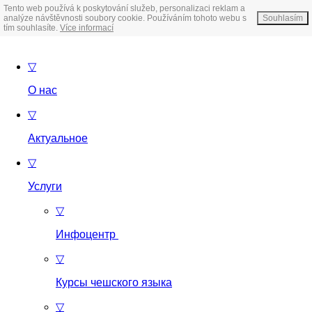
Tento web používá k poskytování služeb, personalizaci reklam a
analýze návštěvnosti soubory cookie. Používáním tohoto webu s
Souhlasím
tím souhlasíte.
Více informací
▽
О нас
▽
Актуальное
▽
Услуги
▽
Инфоцентр
▽
Курсы чешского языка
▽