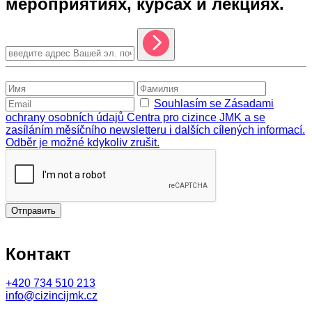
мероприятиях, курсах и лекциях.
Souhlasím se Zásadami
ochrany osobních údajů Centra pro cizince JMK a se
zasíláním měsíčního newsletteru i dalších cílených informací.
Odběr je možné kdykoliv zrušit.
Отправить
Контакт
+420
734 510 213
info@cizincijmk.cz