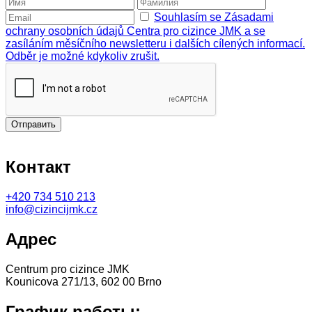
Souhlasím se Zásadami
ochrany osobních údajů Centra pro cizince JMK a se
zasíláním měsíčního newsletteru i dalších cílených informací.
Odběr je možné kdykoliv zrušit.
Отправить
Контакт
+420
734 510 213
info@cizincijmk.cz
Адрес
Centrum pro cizince JMK
Kounicova 271/13, 602 00 Brno
График работы: