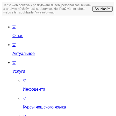
Tento web používá k poskytování služeb, personalizaci reklam
Souhlasím
a analýze návštěvnosti soubory cookie. Používáním tohoto
webu s tím souhlasíte.
Více informací
▽
О нас
▽
Актуальное
▽
Услуги
▽
Инфоцентр
▽
Курсы чешского языка