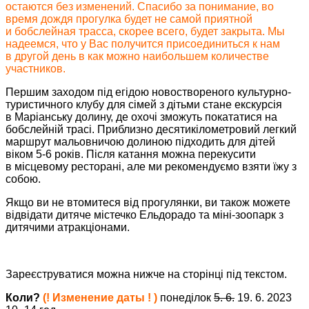
остаются без изменений. Спасибо за понимание, во
время дождя прогулка будет не самой приятной
и бобслейная трасса, скорее всего, будет закрыта. Мы
надеемся, что у Вас получится присоединиться к нам
в другой день в как можно наибольшем количестве
участников.
Першим заходом під егідою новоствореного культурно-
туристичного клубу для сімей з дітьми стане екскурсія
в Маріанську долину, де охочі зможуть покататися на
бобслейній трасі. Приблизно десятикілометровий легкий
маршрут мальовничою долиною підходить для дітей
віком 5-6 років. Після катання можна перекусити
в місцевому ресторані, але ми рекомендуємо взяти їжу з
собою.
Якщо ви не втомитеся від прогулянки, ви також можете
відвідати дитяче містечко Ельдорадо та міні-зоопарк з
дитячими атракціонами.
Зареєструватися можна нижче на сторінці під текстом.
Коли?
(! Изменение даты ! )
понеділок
5. 6.
19. 6. 2023