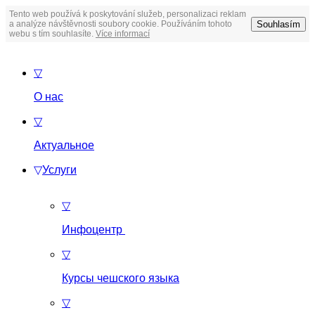
Tento web používá k poskytování služeb, personalizaci reklam
Souhlasím
a analýze návštěvnosti soubory cookie. Používáním tohoto
webu s tím souhlasíte.
Více informací
▽
О нас
▽
Актуальное
▽
Услуги
▽
Инфоцентр
▽
Курсы чешского языка
▽