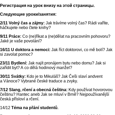
Регистрация на урок внизу на этой страницы.
Следующие уроки/занятия:
2/11
Volný čas a zájmy
:
Jak trávíme volný čas? Rádi vaříte,
háčkujete nebo čtete knihy?
9/11
Práce
:
Co (ne)říkat a (ne)dělat na pracovním pohovoru?
Jaké je vaše povolání?
16/11
U doktora a nemoci
:
Jak říct doktorovi, co mě bolí? Jak
si zavolat pomoc?
23/11
Bydlení
:
Jak najít pronájem bytu nebo domu? Jak si
zařídit byt? A co dělá hodinový manžel?
30/11
Svátky
:
Kdo je to Mikuláš? Jak Češi slaví andvent
a Vánoce? Vybrané české traduce a zvyky.
7/12
Slang, rčení a obecná čeština
:
Kdy používat hovorovou
češtinu? Hantec aneb Jak se mluví v Brně? Nejpoužívanější
česká přísloví a rčení.
14/12
Téma na přání studentů
.