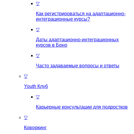
▽
Как регистрироваться на aдаптационно-
интеграционные курсы?
▽
Даты адаптационно-интеграционных
курсов в Брно
▽
Часто задаваемые вопросы и ответы
▽
Youth Клуб
▽
Карьерные консультации для подростков
▽
Коворкинг