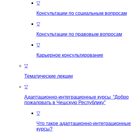
▽
Консультации по социальным вопросам
▽
Консультации по правовым вопросам
▽
Карьерное консультирование
▽
Тематические лекции
▽
Адаптационно-интеграционные курсы “Добро
пожаловать в Чешскую Республику”
▽
Что такое aдаптационно-интеграционные
курсы?