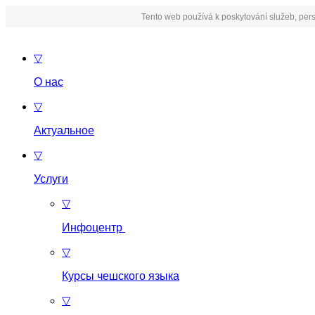
Tento web používá k poskytování služeb, pers
▽
О нас
▽
Актуальное
▽
Услуги
▽
Инфоцентр
▽
Курсы чешского языка
▽