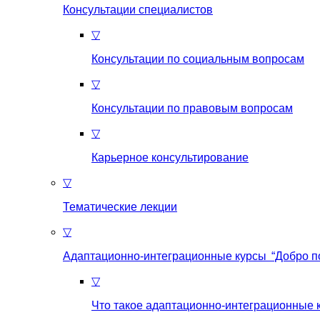
Консультации специалистов
▽
Консультации по социальным вопросам
▽
Консультации по правовым вопросам
▽
Карьерное консультирование
▽
Тематические лекции
▽
Адаптационно-интеграционные курсы “Добро п
▽
Что такое aдаптационно-интеграционные 