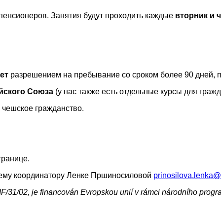
пенсионеров. Занятия будут проходить каждые
вторник и 
лет
разрешением на пребывание со сроком более 90 дней,
йского Союза
(у нас также есть отдельные курсы для гражд
 чешское гражданство.
странице.
нашему координатору Ленке Пршиносиловой
prinosilova.lenka@
MIF/31/02, je financován Evropskou unií v rámci národního prog