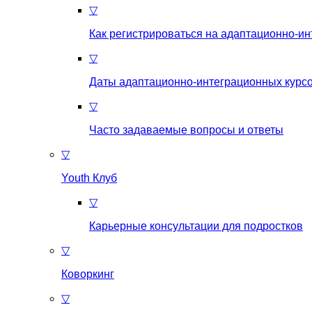
▽
Как регистрироваться на aдаптационно-и
▽
Даты адаптационно-интеграционных курсо
▽
Часто задаваемые вопросы и ответы
▽
Youth Клуб
▽
Карьерные консультации для подростков
▽
Коворкинг
▽