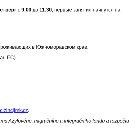
четверг
с
9:00
до
11:30
, первые занятия начнутся на
 проживающих в Южноморавском крае.
ан ЕС).
cizincijmk.cz
.
ramu Azylového, migračního a integračního fondu a rozpočtu