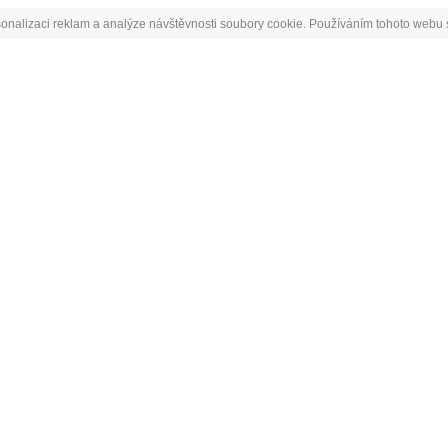
onalizaci reklam a analýze návštěvnosti soubory cookie. Používáním tohoto webu s