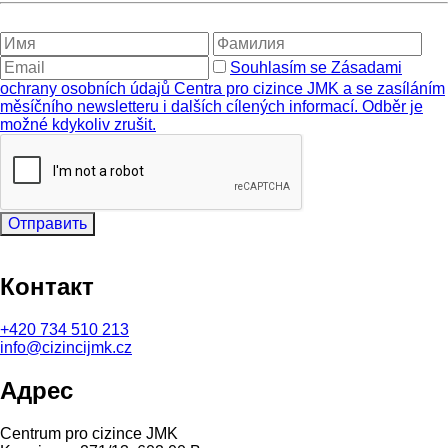
Souhlasím se Zásadami
ochrany osobních údajů Centra pro cizince JMK a se zasíláním
měsíčního newsletteru i dalších cílených informací. Odběr je
možné kdykoliv zrušit.
Отправить
Контакт
+420
734 510 213
info@cizincijmk.cz
Адрес
Centrum pro cizince JMK