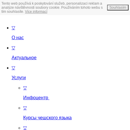
Tento web používá k poskytování služeb, personalizaci reklam a
analýze návštěvnosti soubory cookie. Používáním tohoto webu s
Souhlasím
tím souhlasíte.
Více informací
▽
О нас
▽
Актуальное
▽
Услуги
▽
Инфоцентр
▽
Курсы чешского языка
▽